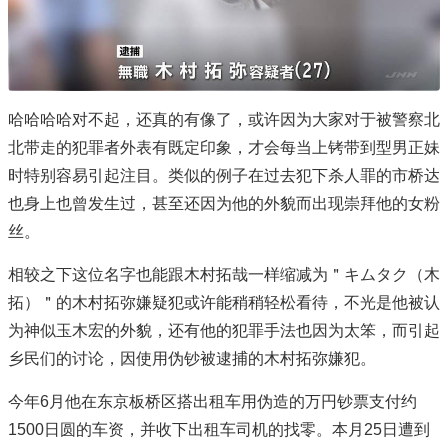
哈哈哈哈对不起，还真的有像了，或许因为大家对于被警察北
北带走的犯罪者外表有既定印象，才会每当上铐带到型男正妹
时特别容易引起注目。类似的例子在过去犯下杀人罪的市桥达
也身上也曾发生过，甚至还因为他的外貌而出现崇拜他的女粉
丝。
相较之下这位名字也能跟木村拓哉一样缩减为＂キムタク（木
拓）＂的木村拓弥嫌疑犯或许能稍稍轻松看待，不光是他被认
为神似玉木宏的外貌，还有他的犯罪手法也因为太笨，而引起
乡民们的讨论，因使用伪钞被逮捕的木村拓弥嫌犯。
今年6月他在东京板桥区搭出租车用伪造的万円钞票支付约
1500日圆的车资，并收下出租车司机的找零。本月25日遭到