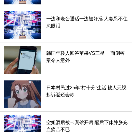
一边和老公通话一边被奸淫 人妻忍不住
这看完会不小心笑出来的逮捕新闻，犯案手法笨到让网友们大
流眼泪
叹“亏他长得还蛮帅的，怎么会这么笨”撇除掉他的犯罪行为光
看脸的话，确实是个型男无误啦。
韩国年轻人回答苹果VS三星 一面倒答
案令人意外
日本村民过25年“村十分”生活 被人无视
起诉返还会款
空姐酒后被带宾馆开房 醒后下体肿胀充
血痛苦不已