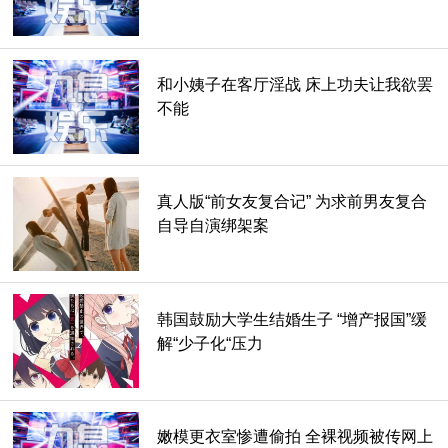
和小姨子在客厅淫战 床上功夫让我欲罢
不能
真人版“前女友复合记” 为求前男友复合
自导自演绑架案
韩国鼓励大学生结婚生子 “增产报国”缓
解“少子化“压力
嫩模更衣室惨遭偷拍 全裸视频被传网上