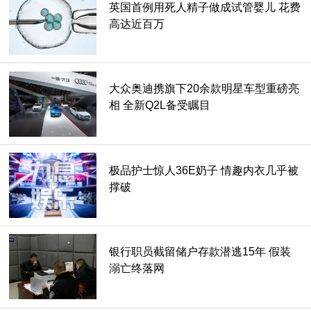
英国首例用死人精子做成试管婴儿 花费
不过过去也曾有＂自称＂福山雅治的嫌疑犯遭逮捕时大家可就
高达近百万
不是这种反应了。
大众奥迪携旗下20余款明星车型重磅亮
相 全新Q2L备受瞩目
极品护士惊人36E奶子 情趣内衣几乎被
撑破
银行职员截留储户存款潜逃15年 假装
溺亡终落网