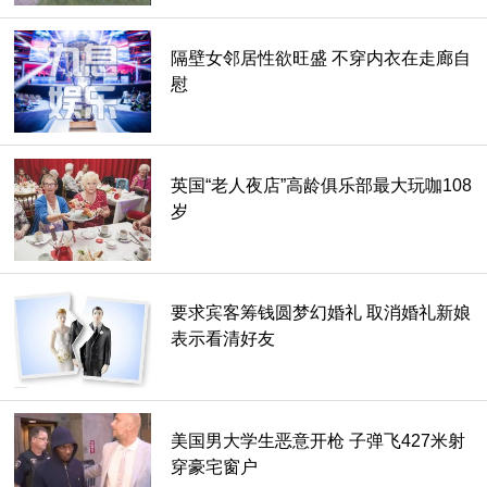
隔壁女邻居性欲旺盛 不穿内衣在走廊自
慰
英国“老人夜店”高龄俱乐部最大玩咖108
岁
要求宾客筹钱圆梦幻婚礼 取消婚礼新娘
表示看清好友
美国男大学生恶意开枪 子弹飞427米射
穿豪宅窗户