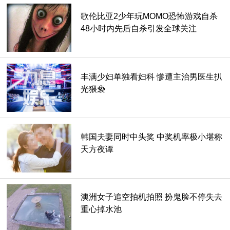
歌伦比亚2少年玩MOMO恐怖游戏自杀
48小时内先后自杀引发全球关注
丰满少妇单独看妇科 惨遭主治男医生扒
光猥亵
话说回来，做了犯法的事情再帅也一样都是被警察北北带走的
下场，只是枉费爸妈给了你优秀的外貌罢了。
韩国夫妻同时中头奖 中奖机率极小堪称
天方夜谭
澳洲女子追空拍机拍照 扮鬼脸不停失去
重心掉水池