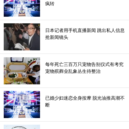
疯转
就连吐槽习惯的乡民看了也觉得神似玉木宏，再加上跟木村拓
哉只差一个字的名字，于是“像玉木宏的＂木拓（キムタク）
＂嫌疑犯”也就此诞生。
日本记者用手机直播新闻 跳出私人信息
抢新闻镜头
每年死亡三百万只宠物告别仪式有考究
宠物殡葬业乱象丛生待整治
已婚少妇迷恋全身按摩 脱光油推高潮不
断