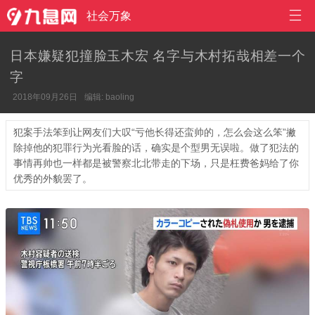

社会万象
日本嫌疑犯撞脸玉木宏 名字与木村拓哉相差一个
字
2018年09月26日
编辑: baoling
犯案手法笨到让网友们大叹“亏他长得还蛮帅的，怎么会这么笨”撇
除掉他的犯罪行为光看脸的话，确实是个型男无误啦。做了犯法的
事情再帅也一样都是被警察北北带走的下场，只是枉费爸妈给了你
优秀的外貌罢了。