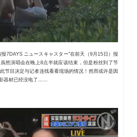
报7DAYS ニュースキャスター”在前天（9月15日）报
虽然演唱会在晚上8点半就应该结束，但是粉丝到了节
因此节目决定与记者连线看看现场的情况！然而或许是因
影器材已经没电了……