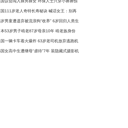
英国议会闯入裸男裸女 环保人士只穿小裤裤惊
呆西装革履议员
英国111岁老人奇特长寿秘诀 喊话女王：别再
寄生日卡片
四岁男童遭遗弃被流浪狗“收养” 6岁回归人类生
活
本53岁男子啃老87岁母亲10年 啃老族身份
遭质疑
美国一辆卡车着火爆炸 63岁老司机放弃逃跑机
会
韩国女高中生遭继母“虐待”7年 装隐藏式摄影机
报警保护自己