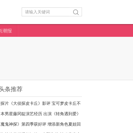
尚潮报
头条推荐
侦探片《大侦探皮卡丘》影评 宝可梦皮卡丘不
够萌
日本男星藤冈靛演艺经历 出演《转角遇到爱》
名气大增
《魔鬼神探》第四季获好评 增添新角色夏娃回
归剧情核心