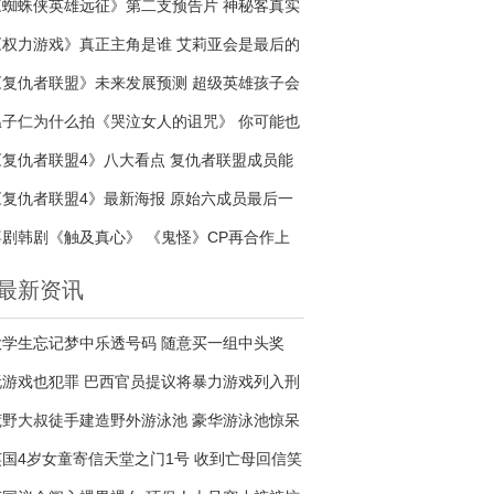
《蜘蛛侠英雄远征》第二支预告片 神秘客真实
身份是谁
《权力游戏》真正主角是谁 艾莉亚会是最后的
赢家吗
《复仇者联盟》未来发展预测 超级英雄孩子会
接续传奇吗
温子仁为什么拍《哭泣女人的诅咒》 你可能也
是哭泣的女人
《复仇者联盟4》八大看点 复仇者联盟成员能
否战胜宇宙最强反派
《复仇者联盟4》最新海报 原始六成员最后一
次合照
喜剧韩剧《触及真心》 《鬼怪》CP再合作上
演甜蜜爱情
最新资讯
大学生忘记梦中乐透号码 随意买一组中头奖
玩游戏也犯罪 巴西官员提议将暴力游戏列入刑
事犯罪
荒野大叔徒手建造野外游泳池 豪华游泳池惊呆
众人
英国4岁女童寄信天堂之门1号 收到亡母回信笑
着入睡