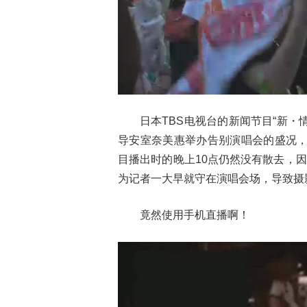
日本TBS电视台的新闻节目“新・情
导安室奈美惠举办告别演唱会的盛况，
目播出时的晚上10点仍然没有散去，
为记者一大早就守在演唱会场，导致摄
竟然使用手机直播啊！