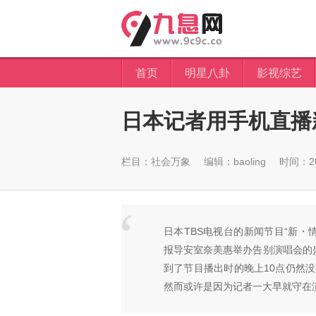
首页
明星八卦
影视综艺
日本记者用手机直播
栏目：
社会万象
编辑：baoling
时间：201
日本TBS电视台的新闻节目“新・情
报导安室奈美惠举办告别演唱会的
到了节目播出时的晚上10点仍然
然而或许是因为记者一大早就守在