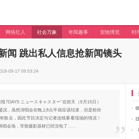
网络红人
社会万象
奇闻趣事
宠物博览
时
新闻 跳出私人信息抢新闻镜头
8-09-17 09:53:24
报7DAYS ニュースキャスター”在前天（9月15日）
盛况，虽然演唱会在晚上8点半就应该结束，但是粉丝
没有散去，因此节目决定与记者连线看看现场的情况！
演唱会场，导致摄影器材已经没电了……