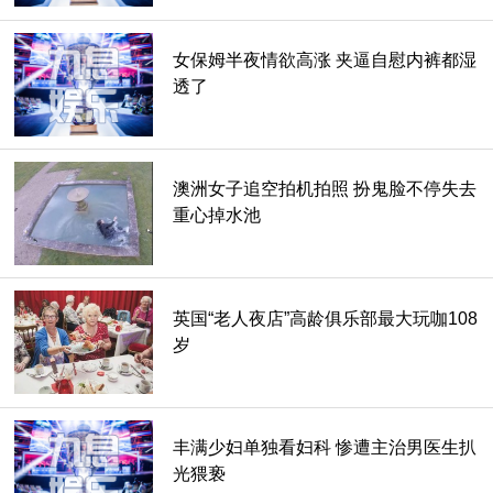
女保姆半夜情欲高涨 夹逼自慰内裤都湿
透了
澳洲女子追空拍机拍照 扮鬼脸不停失去
重心掉水池
英国“老人夜店”高龄俱乐部最大玩咖108
岁
丰满少妇单独看妇科 惨遭主治男医生扒
光猥亵