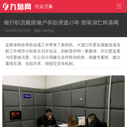

社会万象
银行职员截留储户存款潜逃15年 假装溺亡终落网
2018年09月09日
编辑: baoling
监察体制改革给追逃工作带来了新契机。大渡口区委反腐败追逃追
赃工作领导小组多次召开会议，剖析曾祥明一案案情，区纪委监委
与区委政法委、区公安分局建立合作联动机制，组建专案组，建立
案情互通、信息共享、情报交流等机制。