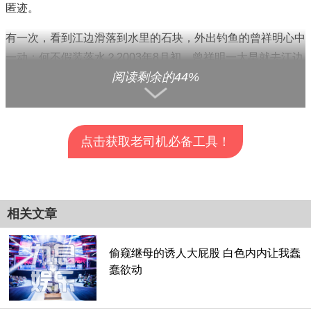
匿迹。
有一次，看到江边滑落到水里的石块，外出钓鱼的曾祥明心中
一动：何不假装落水？2003年8月初，曾祥明一大早就去江边
阅读剩余的44%
钓鱼，随后他将鱼竿插在岸边，皮鞋摆在一旁，伪造出溺水的
假象后潜逃。当天，迟迟未见曾祥明回家的家人到江边寻找，
发现除了熟悉的渔具，却不见曾祥明的踪迹。悲痛的家人立即
报警寻人。
点击获取老司机必备工具！
就在这时，中梁山邮政支局在清理储户存款过程中，发现了曾
查看全部分页>>
祥明截留存款的问题线索，中梁山邮政支局在寻找曾祥明未果
后，向大渡口区人民检察院报案。在分析曾祥明贪污行为及打
相关文章
捞许久未见“尸体”的情况后，大渡口区人民检察院对曾祥明作
出立案决定，并对其开展网上追逃。
偷窥继母的诱人大屁股 白色内内让我蠢
蠢欲动
案发之后，办案单位一直未放弃对曾祥明的追捕，但始终没有
收获。曾祥明仿佛真的溺亡了，始终杳无音信。