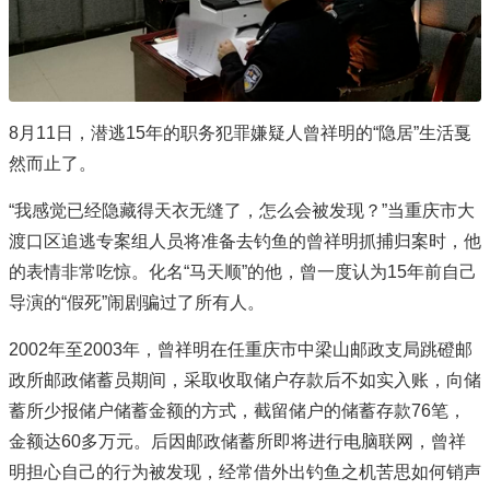
8月11日，潜逃15年的职务犯罪嫌疑人曾祥明的“隐居”生活戛
然而止了。
“我感觉已经隐藏得天衣无缝了，怎么会被发现？”当重庆市大
渡口区追逃专案组人员将准备去钓鱼的曾祥明抓捕归案时，他
的表情非常吃惊。化名“马天顺”的他，曾一度认为15年前自己
导演的“假死”闹剧骗过了所有人。
2002年至2003年，曾祥明在任重庆市中梁山邮政支局跳磴邮
政所邮政储蓄员期间，采取收取储户存款后不如实入账，向储
蓄所少报储户储蓄金额的方式，截留储户的储蓄存款76笔，
金额达60多万元。后因邮政储蓄所即将进行电脑联网，曾祥
明担心自己的行为被发现，经常借外出钓鱼之机苦思如何销声