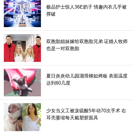
极品护士惊人36E奶子 情趣内衣几乎被
撑破
双胞胎姐妹嫁给双胞胎兄弟 证婚人牧师
也是一对双胞胎
夏日炎炎幼儿园溜滑梯如烤板 表面温度
达到60几度
少女当义工被泼硫酸5年动70次手术 右
耳壳萎缩每天戴塑胶面具