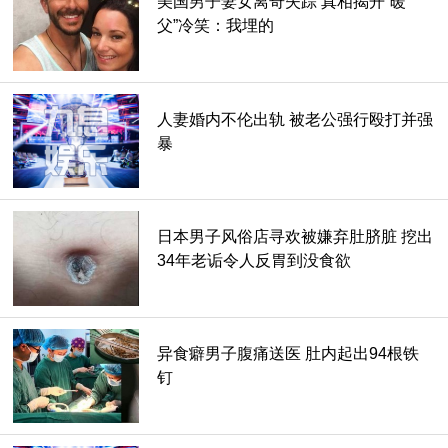
美国男子妻女离奇失踪 真相揭开“暖
父”冷笑：我埋的
人妻婚内不伦出轨 被老公强行殴打并强
暴
日本男子风俗店寻欢被嫌弃肚脐脏 挖出
34年老诟令人反胃到没食欲
异食癖男子腹痛送医 肚内起出94根铁
钉