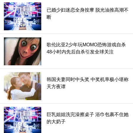
监察体制改革给追逃工作带来了新契机。大渡口区委反腐败追
已婚少妇迷恋全身按摩 脱光油推高潮不
逃追赃工作领导小组多次召开会议，剖析曾祥明一案案情，区
断
纪委监委与区委政法委、区公安分局建立合作联动机制，组建
专案组，建立案情互通、信息共享、情报交流等机制。
今年7月，在前期充分的信息摸排筛查基础上，专案组人员通
歌伦比亚2少年玩MOMO恐怖游戏自杀
过技术手段、轨迹分析、跟踪蹲守等方式，发现了曾祥明的踪
48小时内先后自杀引发全球关注
迹：这位制造死亡假象出逃的钓鱼爱好者，在潜逃的时间里，
基本上都躲在长江边。他化名“马天顺”，以钓鱼卖鱼为生，并
因钓鱼水平高超，在当地“鱼圈”小有名气。锁定曾祥明主要活
韩国夫妻同时中头奖 中奖机率极小堪称
动范围后，专案组将其一举抓获。
天方夜谭
靠“假死”隐藏行踪15年的钓鱼高手曾祥明没想到，自己最终还
是落入纪委监委布撒的天罗地网中，成为被网住的一条“鱼”。
巨乳姐姐洗完澡擦桌子 浴巾包裹不住她
的大奶子