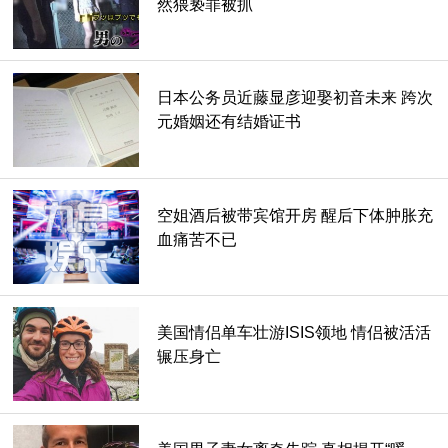
然猥亵罪被抓
日本公务员近藤显彦迎娶初音未来 跨次
元婚姻还有结婚证书
空姐酒后被带宾馆开房 醒后下体肿胀充
血痛苦不已
美国情侣单车壮游ISIS领地 情侣被活活
辗压身亡