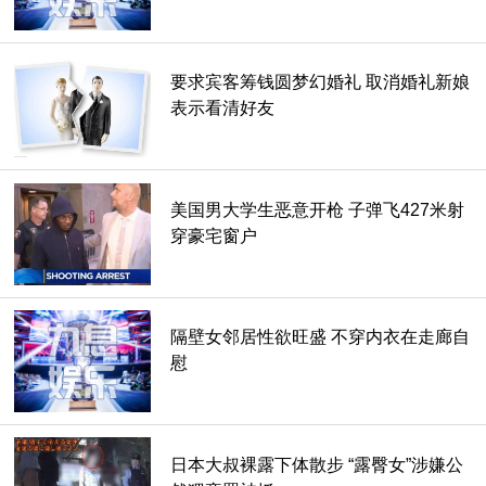
要求宾客筹钱圆梦幻婚礼 取消婚礼新娘
表示看清好友
美国男大学生恶意开枪 子弹飞427米射
穿豪宅窗户
隔壁女邻居性欲旺盛 不穿内衣在走廊自
慰
日本大叔裸露下体散步 “露臀女”涉嫌公