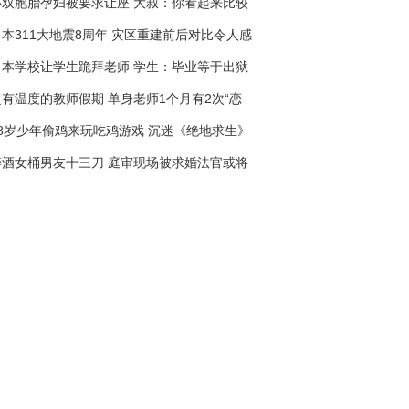
怀双胞胎孕妇被要求让座 大叔：你看起来比较
胖
日本311大地震8周年 灾区重建前后对比令人感
叹
日本学校让学生跪拜老师 学生：毕业等于出狱
超有温度的教师假期 单身老师1个月有2次“恋
假”
18岁少年偷鸡来玩吃鸡游戏 沉迷《绝地求生》
无法自拔
醉酒女桶男友十三刀 庭审现场被求婚法官或将
从轻量刑