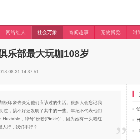
网络红人
社会万象
奇闻趣事
宠物博览
时
俱乐部最大玩咖108岁
8-08-31 14:37:51
刻板印象去决定他们应该过的生活。很多人会忘记我
历过，搞不好还发明了其中的一些。年纪不代表他们
uxtable，绰号“粉粉(Pinkie)”，因为她有一头粉红
轻人行，我们不行？