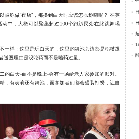
以被称做“夜店”，那换到白天时应该怎么称唿呢？ 在英
动中，大概可以聚集超过100个跑趴民众在此跳舞喝
爱
不一样：这里是玩白天的，这里的舞池旁边都是柺杖跟
者送医理由是没吃药而不是嗑药过量。
礼拜二的白天-而不是晚上-会有一场给老人家参加的派对。
精，有表演还有舞池，而参加者们都会盛装打扮，让自