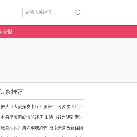
尚潮报
头条推荐
侦探片《大侦探皮卡丘》影评 宝可梦皮卡丘不
够萌
日本男星藤冈靛演艺经历 出演《转角遇到爱》
名气大增
《魔鬼神探》第四季获好评 增添新角色夏娃回
归剧情核心