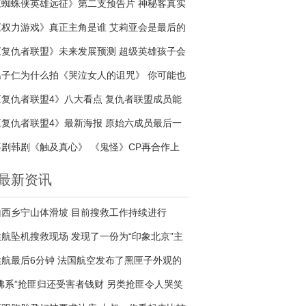
《蜘蛛侠英雄远征》第二支预告片 神秘客真实
身份是谁
《权力游戏》真正主角是谁 艾莉亚会是最后的
赢家吗
《复仇者联盟》未来发展预测 超级英雄孩子会
接续传奇吗
温子仁为什么拍《哭泣女人的诅咒》 你可能也
是哭泣的女人
《复仇者联盟4》八大看点 复仇者联盟成员能
否战胜宇宙最强反派
《复仇者联盟4》最新海报 原始六成员最后一
次合照
喜剧韩剧《触及真心》 《鬼怪》CP再合作上
演甜蜜爱情
最新资讯
山西乡宁山体滑坡 目前搜救工作持续进行
埃航坠机搜救现场 发现了一份为“印象北京”主
题邮票
埃航最后6分钟 法国航空发布了黑匣子外观的
照片
“佛系”抢匪归还受害者钱财 另类抢匪令人哭笑
不得