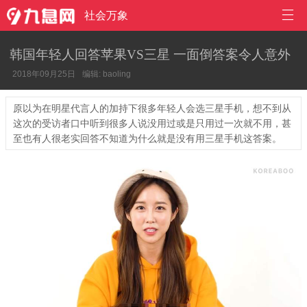

社会万象
韩国年轻人回答苹果VS三星 一面倒答案令人意外
2018年09月25日
编辑: baoling
原以为在明星代言人的加持下很多年轻人会选三星手机，想不到从
这次的受访者口中听到很多人说没用过或是只用过一次就不用，甚
至也有人很老实回答不知道为什么就是没有用三星手机这答案。