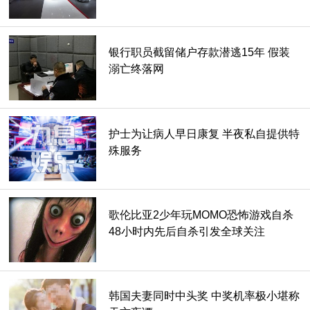
银行职员截留储户存款潜逃15年 假装
溺亡终落网
原因3：安卓系统用不惯
这原因也蛮常听到的，就像也听过很多安卓朋友会说ios系统
用不习惯，只能说这两大系统各有各的特色，就看大家习惯用
护士为让病人早日康复 半夜私自提供特
哪个？
殊服务
歌伦比亚2少年玩MOMO恐怖游戏自杀
48小时内先后自杀引发全球关注
韩国夫妻同时中头奖 中奖机率极小堪称