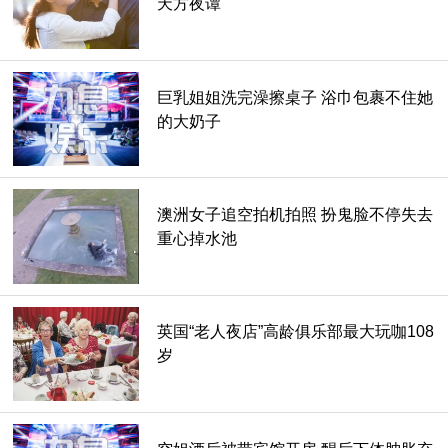
天方夜谭
原因4：没用过三星
巨乳姐姐洗完澡擦桌子 浴巾包裹不住她
这点蛮让人意外的，原以为在明星代言人的加持下很多年轻人
的大奶子
会选三星手机，想不到从这次的受访者口中听到很多人说没用
过或是只用过一次就不用，甚至也有人很老实回答不知道为什
么就是没有用三星手机这答案。
澳洲女子追空拍机拍照 扮鬼脸不停失去
重心掉水池
英国“老人夜店”高龄俱乐部最大玩咖108
岁