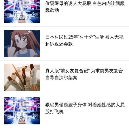
偷窥继母的诱人大屁股 白色内内让我蠢
蠢欲动
日本村民过25年“村十分”生活 被人无视
起诉返还会款
让我同场加映一下LG的代言人，LG也超会找代言人，感觉砸
不少代言费呢。
实际访问年轻人得到的结果是你问我爱什么品牌？当然是苹果
真人版“前女友复合记” 为求前男友复合
啦！
自导自演绑架案
猥琐男偷窥嫂子身体 对着她性感的大屁
股打飞机