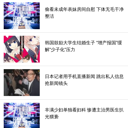
偷看未成年表妹房间自慰 下体无毛干净
整洁
为什么答案会一面倒支持苹果呢？又是什么原因会让年轻人不
支持韩国品牌反而大爱苹果咬一口？统整一下分别有以下几个
韩国鼓励大学生结婚生子 “增产报国”缓
原因：
解“少子化“压力
原因1：设计漂亮
想不到大家比起功能更重视手机颜值（笑），这么一说才想起
日本记者用手机直播新闻 跳出私人信息
曾有个调查发现年轻人对3C的要求多半落在品牌名气与外
抢新闻镜头
观，随着年龄的增长则越来越重视“功能”，这票年轻人的反应
也刚好印证这说法呢。
丰满少妇单独看妇科 惨遭主治男医生扒
光猥亵