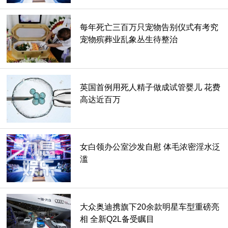
每年死亡三百万只宠物告别仪式有考究
宠物殡葬业乱象丛生待整治
英国首例用死人精子做成试管婴儿 花费
原因2：就是喜欢iPhone
高达近百万
大概是一日果迷终身果迷的概念吧w 可能第一支手机就是用苹
果之后怎么换也都是苹果系列，又或者身边朋友都在用苹果就
自然跟着用等原因也让果迷越来越多。
女白领办公室沙发自慰 体毛浓密淫水泛
滥
大众奥迪携旗下20余款明星车型重磅亮
相 全新Q2L备受瞩目