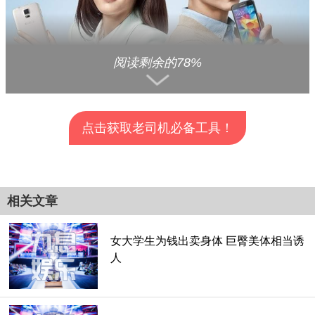
阅读剩余的78%
点击获取老司机必备工具！
韩国人非常会行销自家品牌，不仅找来国际级巨星当代言人，
也会在各大韩剧、电影中露出商品，电视网络广告也狂打，生
查看全部分页>>
活中处处是三星手机的踪影。早些年曾听闻韩国人非常挺自家
相关文章
产品，比起大势的苹果更爱用韩国品牌，想不到这几年过去风
向就变了？Why？
女大学生为钱出卖身体 巨臀美体相当诱
人