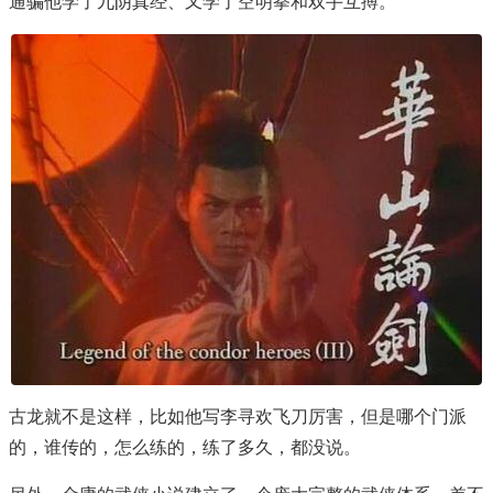
通骗他学了九阴真经、又学了空明拳和双手互搏。
古龙就不是这样，比如他写李寻欢飞刀厉害，但是哪个门派
的，谁传的，怎么练的，练了多久，都没说。