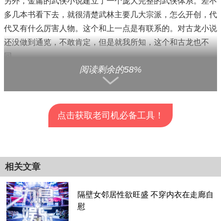
另外，金庸的武侠小说建立了一个庞大完整的武侠体系。差不
多几本书看下去，就很清楚武林主要几大宗派，怎么开创，代
代又有什么厉害人物。这个和上一点是有联系的。对古龙小说
还没做到通览，不敢肯定，但是就我所知，这个和古龙也不
同。
阅读剩余的58%
还有，金庸的武侠小说取材历史，联系历史，甚至频繁有历史
人物出镜，这个写作特点和我之后要提到的金庸的写作风格也
点击获取老司机必备工具！
有关。比如射雕英雄传的成吉思汗，更明显的还有鹿鼎记，很
多人说鹿鼎记的暗线就是康熙盛世。在金庸小说中，历史既是
查看全部分页>>
背景，也是情节推动，书中人物亲身参与、见证、甚至左右着
历史，或者被历史做左右，书中人物的人生观和最终的命运，
相关文章
也和时代紧密联系。比如郭靖曾见证过蒙古大军屠城，这个和
他后期“侠之大者为国为民”的思想是有紧密关联的，所以才会
隔壁女邻居性欲旺盛 不穿内衣在走廊自
有后来的殉城，不得不说，他身处的时代和他的个人际遇决定
慰
了他的思想，进而又决定了他的命运。