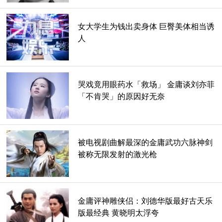
女大学生为钱出卖身体 巨臀美体相当诱
人
哭戏竟用眼药水「救场」 金庸谈刘亦菲
「不肯哭」的原因好无奈
被电视剧曲解最深的金庸武功六脉神剑
被称无限发射的激光枪
金庸评神雕侠侣：刘德华版最好古天乐
版最经典 黄晓明太浮夸