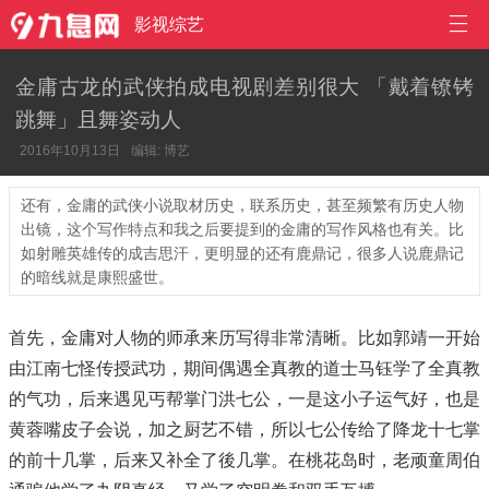

影视综艺
金庸古龙的武侠拍成电视剧差别很大 「戴着镣铐
跳舞」且舞姿动人
2016年10月13日
编辑: 博艺
还有，金庸的武侠小说取材历史，联系历史，甚至频繁有历史人物
出镜，这个写作特点和我之后要提到的金庸的写作风格也有关。比
如射雕英雄传的成吉思汗，更明显的还有鹿鼎记，很多人说鹿鼎记
的暗线就是康熙盛世。
首先，金庸对人物的师承来历写得非常清晰。比如郭靖一开始
由江南七怪传授武功，期间偶遇全真教的道士马钰学了全真教
的气功，后来遇见丐帮掌门洪七公，一是这小子运气好，也是
黄蓉嘴皮子会说，加之厨艺不错，所以七公传给了降龙十七掌
的前十几掌，后来又补全了後几掌。在桃花岛时，老顽童周伯