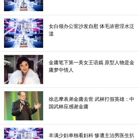
情感表达，
个人感觉，金庸是，虽然也有写作主旨，比如鹿鼎记很重要的
女白领办公室沙发自慰 体毛浓密淫水泛
立意是，借韦小宝来反面讽刺官场甚至为人处世之间的虚伪狡
滥
诈，某种程度上有点类似“雪隐鹭鸶飞始见, 柳藏鹦鹉语方
知。”但是他中间有意无意也会表露出很多人世间的其他情
感，比如小玄子和小桂子之间的感情还有放一段倚天屠龙记中
金庸笔下第一美女王语嫣 原型人物是金
心爱的段落。
庸梦中情人
殷离这一段，实在很触动人心，很显人生洞见和经历。但是退
一步说，这个洞见，助推了情节（否则张无忌可能还要和殷离
在一起），也是作者有意无意的一个情感流露点。
徐志摩表弟金庸去世 武林打假英雄：中
国武林应感谢金庸
金庸的情感表述，一方面自然要借力于复杂、好看、体系完美
的情节，另一方面也会被情节束缚，金庸构造一个完整的体
系，就是所谓的“戴着镣铐跳舞”。架构分明，舞姿动人。
丰满少妇单独看妇科 惨遭主治男医生扒