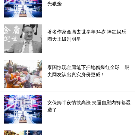
光猥亵
著名作家金庸去世享年94岁 捧红娱乐
圈天王级别明星
泰国惊现金庸笔下扫地僧爆红全球，眼
尖网友认出真实身份更威！
女保姆半夜情欲高涨 夹逼自慰内裤都湿
透了