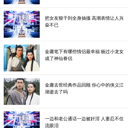
把女友狠干到全身抽搐 高潮表情让人兴
写作手法来说，
奋不已
差别太大，完全不同，古龙当年写作据说是按行付钱的，结果
某种程度上成就了他特殊的文字风格。金庸的手法很有古文底
蕴，所以他写历史背景的东西不是不犯错，但是就文字上到底
金庸笔下有哪些情侣最幸福 杨过小龙女
驾重就轻。
成了神仙眷侣
嗯，放一段感受一下。‘
金庸去世经典作品回顾 你心中的侠义江
很经典，也很多段。
湖逝去了吗
金庸小说比如 天龙八部的第一章叫 青衫磊落险峰行
再比如《神雕侠侣》
一边和老公通话一边被奸淫 人妻忍不住
流眼泪