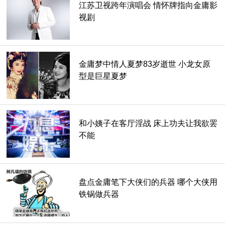
江苏卫视跨年演唱会 情怀牌指向金庸影
视剧
金庸梦中情人夏梦83岁逝世 小龙女原
型是巨星夏梦
和小姨子在客厅淫战 床上功夫让我欲罢
不能
有人说现在很多网文写的比金庸好，真是无知者无畏。你能写
得出黄药师的洒脱不羁，郭靖的诚朴忠厚，杨过的特立独行，
萧峰的豪迈飒爽，段誉的温文儒雅，令狐冲的放荡不羁，岳不
群的毫无贪婪，灭绝师太的凶狠刚烈，阿朱的温柔体贴，阿紫
盘点金庸笔下大侠们的兵器 哪个大侠用
铁锅做兵器
的心狠手辣，任盈盈亦正亦邪，香香公主的勇敢坚贞，黄蓉的
古灵精怪，小龙女的不食烟火？