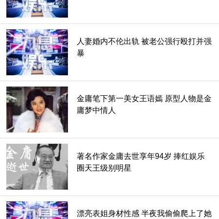
徐志摩叫金庸的妈妈堂姑妈，所以金庸是志摩表弟；蒋百里是
金庸的姑父，将女儿将英嫁给钱学森，所以，金庸叫钱学森表
人妻婚内不伦出轨 被老公强行殴打并强
姐夫。
暴
据悉，穆旦、琼瑶与金庸也是有亲戚关系。大家仔细看下金庸
的族谱，你会发现他家族亲戚基本上都历史名人，令人佩服，
金庸能写出经典的武侠小说并非偶然，而是家学渊源使然。
金庸笔下第一美女王语嫣 原型人物是金
庸梦中情人
著名作家金庸去世享年94岁 捧红娱乐
圈天王级别明星
漂亮表姐身材性感 半夜我偷偷爬上了她