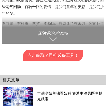
凭想象力纵横驰骋。那些江湖恩怨，那些赤胆忠心的大侠，那
些荡气回肠、百转千回的爱情，是我们童年的安慰，是我们少
年的梦。
李白离世有杜甫、李贺、李商隐。唐诗死了有宋词，宋词死了
有元曲。然后是明清小说。时代在更替，江山代有才人出。金
阅读剩余的81%
庸先生是士大夫精神气质内涵的文学时代，2018年金庸先生
的离世象征着一个时代结束了。恕我直言，今后不会再有这样
的作家。
点击获取老司机必备工具！
现在互联网发展，电子产品普及，接触的大多的的速食化零碎
化的信息，大多数人都沉迷其中无法自拔，连静下心来看书都
查看全部分页>>
困难，就别说写书了。那个古典武侠的黄金年代已经过去，再
相关文章
不会是陪伴我们成长的那个江湖了。
丰满少妇单独看妇科 惨遭主治男医生扒
光猥亵