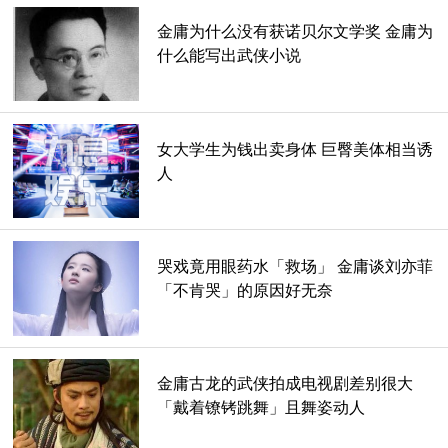
金庸深厚的传统文化功底，诗词歌赋信手拈来，儒释道无所不
金庸为什么没有获诺贝尔文学奖 金庸为
通，且能巧妙融入小说创作中。如果你重读金庸文，你会丝毫
什么能写出武侠小说
没觉得过时或者老旧，是可以传承的文章。不是只有情节的东
西，是有内涵的，有精神的。
女大学生为钱出卖身体 巨臀美体相当诱
人
哭戏竟用眼药水「救场」 金庸谈刘亦菲
「不肯哭」的原因好无奈
金庸古龙的武侠拍成电视剧差别很大
「戴着镣铐跳舞」且舞姿动人