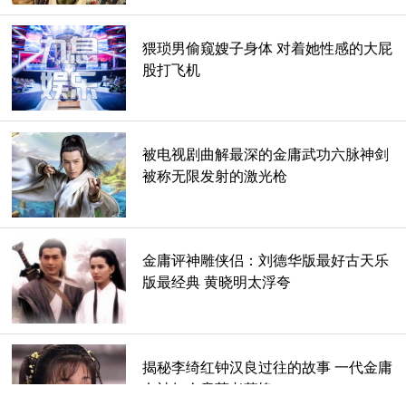
猥琐男偷窥嫂子身体 对着她性感的大屁
股打飞机
作为几代武侠迷心中不可替代的绝对偶像，金庸一生中创作的
巨著不计其数，让亿万读者和电影电视观众被深深吸引到功夫
武侠的世界中，可以说正是金庸等文坛巨匠的存在，使得中国
被电视剧曲解最深的金庸武功六脉神剑
武术备受世界的青睐。
被称无限发射的激光枪
作为中国武林的打假第一巨星，39岁的“格斗狂人”徐晓冬在得
知金庸去世的消息后，表达了对前辈的敬意，同时也直言不讳
地指出，现在所谓的各大门派都应该感谢金庸，正是金庸靠小
金庸评神雕侠侣：刘德华版最好古天乐
说的美化，使得外界把这些门派视为高深莫测，把江湖看得神
版最经典 黄晓明太浮夸
乎其神，不过随着徐晓冬的成功打假，让人重新对中国武术的
认知有了彻底的反转。
揭秘李绮红钟汉良过往的故事 一代金庸
女神如今竟苍老落魄