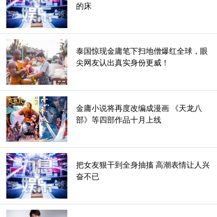
的床
泰国惊现金庸笔下扫地僧爆红全球，眼
尖网友认出真实身份更威！
金庸小说将再度改编成漫画 《天龙八
部》等四部作品十月上线
金庸笔下的江湖，是斑斓意境，是江湖澎湃，是善恶性情，是
正邪分明，是快意恩仇，是刀锋凛冽，是爱恨别离，但温润而
有情感，缠绵而又决绝，桃花影里飞神剑，碧海潮生按玉箫，
蹉跎的江湖路便是人生路，一回首虽天高海阔，纵如你“侠之
把女友狠干到全身抽搐 高潮表情让人兴
大者”，终难破这生死红尘，全都随他铺陈通往另一个侠义的
奋不已
时空。如斯恢宏而精妙的文学格局、精神世界，不复再了。