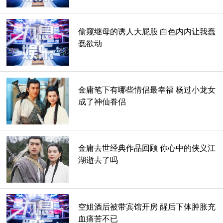
偷窥继母的诱人大屁股 白色内内让我蠢
蠢欲动
金庸笔下有哪些情侣最幸福 杨过小龙女
成了神仙眷侣
金庸去世经典作品回顾 你心中的侠义江
湖逝去了吗
金庸出身名门望族，他的表哥是浪漫诗人徐志摩、表姐夫是导
弹之父钱学森、姑父是最早提出持久战的蒋百里将军,金庸跟
空姐酒后被带宾馆开房 醒后下体肿胀充
血痛苦不已
徐志摩一样出身名门望族。