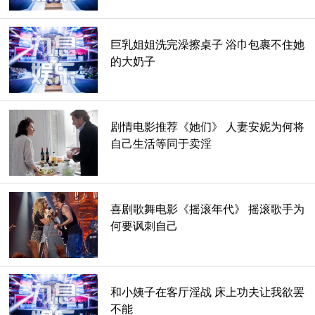
巨乳姐姐洗完澡擦桌子 浴巾包裹不住她
的大奶子
剧情电影推荐《她们》 人妻安妮为何将
《和平、爱与误解》是一幅要求不高的公式图，充满了肤浅的
自己生活等同于卖淫
乐趣，仅此而已。黛安娜和她的两个孩子在24小时内与当地
人开始了浪漫的恋情，黛安娜和格蕾丝之间将会有很多真相的
交流，你会感到惊讶吗?伍德斯托克是1969年音乐节或多或少
喜剧歌舞电影《摇滚年代》 摇滚歌手为
还在继续的地方，许多花童显然从未离开过。
何要讽刺自己
它以一种悠闲的方式非常高端，比如阿斯彭(Aspen)或
Telluride，而格雷斯(Grace)似乎拥有无限的资金，尽管这是
有原因的。
和小姨子在客厅淫战 床上功夫让我欲罢
不能