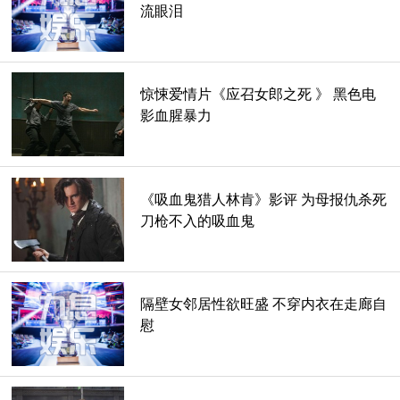
流眼泪
惊悚爱情片《应召女郎之死 》 黑色电
影血腥暴力
这三段连锁恋情与格蕾丝不间断的冒险和各种各样的心连心的
谈话交织在一起。导演布鲁斯·贝雷斯福德(Bruce Beresford)
似乎满足于拍出一部迷人的喜剧，并回避影片本可以触及的更
《吸血鬼猎人林肯》影评 为母报仇杀死
刀枪不入的吸血鬼
深层次的家庭问题。
所以，在这个层面上，这部电影很适合我。它主要关注的是这
三位女性，方达、基纳和迅速崛起的伊丽莎白•奥尔森
隔壁女邻居性欲旺盛 不穿内衣在走廊自
(Elizabeth Olsen)看上去似乎来自同一基因的三代人。奥尔森
慰
的确长得很像基纳，这是一种真诚的恭维。是他们笑的时候的
颧骨。