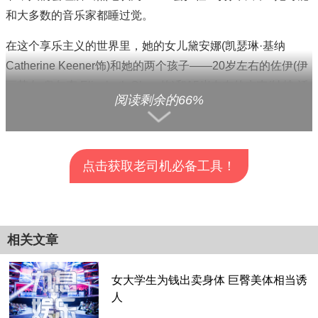
和大多数的音乐家都睡过觉。
在这个享乐主义的世界里，她的女儿黛安娜(凯瑟琳·基纳
Catherine Keener饰)和她的两个孩子——20岁左右的佐伊(伊
丽莎白·奥尔森 Elizabeth Olsen饰)和15岁左右的杰克(纳特·沃
阅读剩余的66%
尔夫饰)——突然来到这个世界。
格蕾丝已经有20年没见过黛安娜了，因为母亲奢华的生活方
式，她和黛安娜断绝了关系。但现在，在决定与麻木不阿的丈
点击获取老司机必备工具！
夫马克(凯尔?麦克拉克伦[Kyle MacLachlan]饰)离婚后，她把
孩子们塞进了SUV，向北部进发。她只希望格雷斯能在一定
查看全部分页>>
程度上减少她在孩子们身边的野性。这是不可能的。
相关文章
女大学生为钱出卖身体 巨臀美体相当诱
人