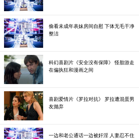
因为方达(很有能力)模仿了她的形象，我觉得最有趣的角色是
凯瑟琳·基纳(Catherine Keener)扮演的黛安娜(Diane)。她是
曼哈顿的一名律师，这么多年来，她一直对母亲怀恨在心，并
偷看未成年表妹房间自慰 下体无毛干净
坚持不喝酒不抽烟——或许这是一种指责。
整洁
她很快就被裘德(杰弗里·迪恩·摩根饰)迷住了。裘德是当地的
一位家具制造商和吉他手，与她的年龄相仿，长相英俊，善解
人意。与此同时，女儿佐伊与科尔(切斯·克劳福德饰)心心相
科幻喜剧片《安全没有保障》 怪胎游走
连，尽管她是素食主义者，而科尔是屠夫。年轻的杰克迷上了
在偏执狂和漫画之间
塔拉(玛丽莎·奥唐纳饰)，一个咖啡馆服务员，她羞涩的微笑和
一流的拿铁咖啡赢得了他的芳心。
喜剧爱情片《罗拉对抗》 罗拉遭混蛋男
友抛弃
一边和老公通话一边被奸淫 人妻忍不住