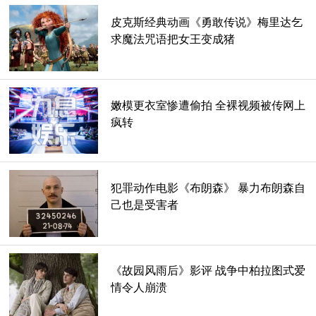
皮克斯经典动画《勇敢传说》梅里达乞
求魔法咒语把女王变成猪
嫩模更衣室惨遭偷拍 全裸视频被传网上
疯转
犯罪动作电影《布朗森》 暴力布朗森自
己也是受害者
《故园风雨后》影评 战争中柏拉图式爱
情令人崩溃