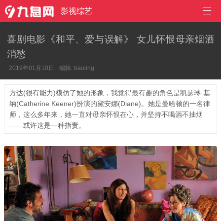

影视综艺
喜剧电影《和平、爱与误解》 女儿怀恨母亲烟酒
消愁
2019年01月10日
编辑: baoling
方达(很有能力)模仿了她的形象，我觉得最有趣的角色是凯瑟琳·基
纳(Catherine Keener)扮演的黛安娜(Diane)。她是曼哈顿的一名律
师，这么多年来，她一直对母亲怀恨在心，并坚持不喝酒不抽烟
——或许这是一种指责。