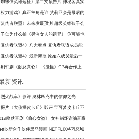
《蜘蛛侠英雄远征》第二支预告片 神秘客真实
身份是谁
《权力游戏》真正主角是谁 艾莉亚会是最后的
赢家吗
《复仇者联盟》未来发展预测 超级英雄孩子会
接续传奇吗
温子仁为什么拍《哭泣女人的诅咒》 你可能也
是哭泣的女人
《复仇者联盟4》八大看点 复仇者联盟成员能
否战胜宇宙最强反派
《复仇者联盟4》最新海报 原始六成员最后一
次合照
喜剧韩剧《触及真心》 《鬼怪》CP再合作上
演甜蜜爱情
最新资讯
《烈火战车》影评 奥林匹克中的信仰之光
侦探片《大侦探皮卡丘》影评 宝可梦皮卡丘不
够萌
2019幽默喜剧《偷心女盗》 女神崩坏诈骗富豪
成亿万富婆
etflix新合作伙伴黑马漫画 NETFLIX将万恶城
市系列改编电影