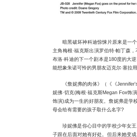
暗黑破坏神科迪惊悚片原来是一个
主角梅根·福克斯出演罗伯特·帕丁森
布洛·科迪的下一个剧本是180度的
能想象朱诺可怜的男朋友迈克尔·塞拉用
《詹妮弗的肉体》（《《Jennife
妮佛·切克(梅根·福克斯Megan Fox饰演
饰演)成为一生的好朋友。詹妮弗是学
母会给有需要的孩子取什么名字?
珍妮佛是你心目中的学校少年女王
子跟在后面对她有好处。但后来她变成