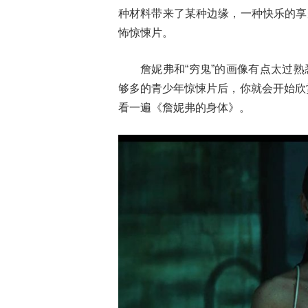
种材料带来了某种边缘，一种快乐的享
怖惊悚片。
詹妮弗和“穷鬼”的画像有点太过
够多的青少年惊悚片后，你就会开始欣
看一遍《詹妮弗的身体》。