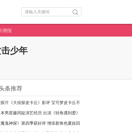
尚潮报
攻击少年
头条推荐
侦探片《大侦探皮卡丘》影评 宝可梦皮卡丘不
够萌
日本男星藤冈靛演艺经历 出演《转角遇到爱》
名气大增
《魔鬼神探》第四季获好评 增添新角色夏娃回
归剧情核心