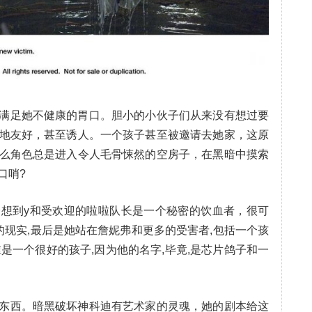
满足她不健康的胃口。胆小的小伙子们从来没有想过要
地友好，甚至诱人。一个孩子甚至被邀请去她家，这原
么角色总是进入令人毛骨悚然的空房子，在黑暗中摸索
口哨?
想到y和受欢迎的啦啦队长是一个秘密的饮血者，很可
的现实,最后是她站在詹妮弗和更多的受害者,包括一个孩
谁是一个很好的孩子,因为他的名字,毕竟,是芯片鸽子和一
东西。暗黑破坏神科迪有艺术家的灵魂，她的剧本给这