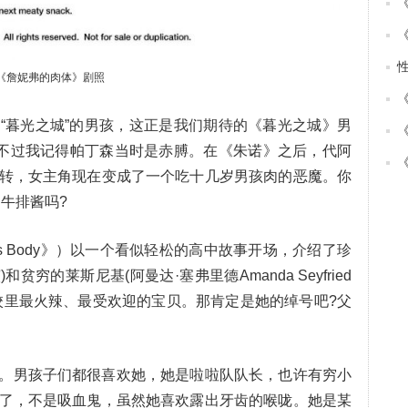
《詹妮弗的肉体》剧照
“暮光之城”的男孩，这正是我们期待的《暮光之城》男
，不过我记得帕丁森当时是赤膊。在《朱诺》之后，代阿
大逆转，女主角现在变成了一个吃十几岁男孩肉的恶魔。你
牛排酱吗?
r's Body》）以一个看似轻松的高中故事开场，介绍了珍
)和贫穷的莱斯尼基(阿曼达·塞弗里德Amanda Seyfried
校里最火辣、最受欢迎的宝贝。那肯定是她的绰号吧?父
。男孩子们都很喜欢她，她是啦啦队队长，也许有穷小
了，不是吸血鬼，虽然她喜欢露出牙齿的喉咙。她是某