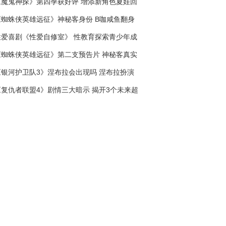
《魔鬼神探》第四季获好评 增添新角色夏娃回
归剧情核心
《蜘蛛侠英雄远征》神秘客身份 B咖咸鱼翻身
成超级恶棍
性爱喜剧《性爱自修室》 性教育探索青少年成
长
《蜘蛛侠英雄远征》第二支预告片 神秘客真实
身份是谁
《银河护卫队3》涅布拉会出现吗 涅布拉扮演
者凯伦吉兰控诉萨诺斯
《复仇者联盟4》剧情三大暗示 揭开3个未来超
级英雄