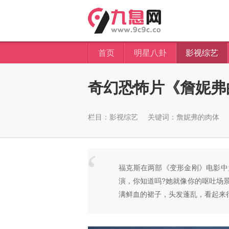
首页
明星八卦
影视综艺
奇幻恐怖片《詹妮弗
栏目：
影视综艺
关键词：
詹妮弗的肉体
福克斯在两部《变形金刚》电影中
演，你知道吗?她就像你的呕吐场
满鲜血的裙子，头发蓬乱，看起来