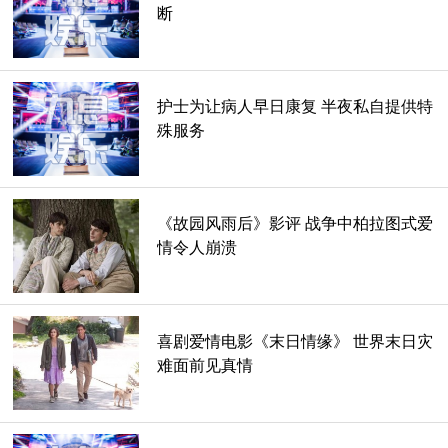
断
他们仍然非常乐观:“一定有办法离开这里!”
护士为让病人早日康复 半夜私自提供特
殊服务
《故园风雨后》影评 战争中柏拉图式爱
情令人崩溃
喜剧爱情电影《末日情缘》 世界末日灾
果然，他们找到了一个废弃的矿井，爬上了三节车厢的微型铁
难面前见真情
路，这一幕会让你发誓电影制作人一定看过《夺宝奇兵4》
Indiana Jones and the Kingdom of the Crystal Skull )。 就像
在那部电影里，他们以极快的速度冲下铁轨;他们在三辆车