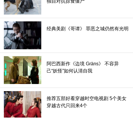
独自对抗掠食僵尸
经典美剧《哥谭》 罪恶之城仍然有光明
阿巴西新作《边境 Gräns》 不容异
己“妖怪”如何认清自我
推荐五部好看穿越时空电视剧 5个美女
穿越古代只回来4个
©2012-2026 9c9c.co 九息网 All Rights Reserved