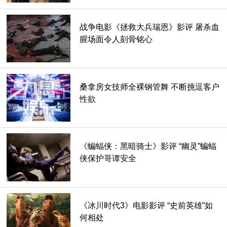
战争电影《拯救大兵瑞恩》影评 屠杀血
腥场面令人刻骨铭心
桑拿房女技师全裸钢管舞 不断挑逗客户
我之前在评论中提到过3d眼镜。是的，这部电影在“选定的影
性欲
院”有3d版本。选择那些要避免的剧院。除了少数几个例外(比
如真正的IMAX放映过程)，3-D对我来说仍然没什么吸引力
——它让我分心，让我失望，而且通常情况下，它提供的画面
《蝙蝠侠：黑暗骑士》影评 “幽灵”蝙蝠
并不光彩。我想把你的故事设置在地球内部是一种解释为什么
侠保护哥谭安全
它总是需要更多光照的方法。
当时，这部电影在大多数影院都是2d放映的，我真希望我也
能看到这部电影。既然我对这类电影有某种偏爱，我可能会更
《冰川时代3》电影影评 “史前英雄”如
喜欢它。它看起来会更明亮、更清晰，照片也不会充斥着跳跃
何相处