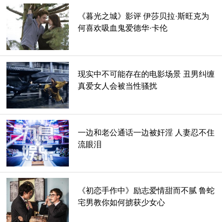
《暮光之城》影评 伊莎贝拉·斯旺克为
在他们进入的下一个洞穴里，可爱的小鸟在黑暗中发光，点亮
何喜欢吸血鬼爱德华·卡伦
一个没有灯光的世界的问题就解决了。其中一个和肖恩成为了
朋友，并把他们带到一个巨大的吸引力-一个世界由一个伟大
的内陆海。这个世界一定是一个可怕的地方居住;它有吃人的
和勒死人的植物，它的水域里有巨大的尖牙鱼和可怕的海蛇吃
现实中不可能存在的电影场景 丑男纠缠
真爱女人会被当性骚扰
它们，在更远的海岸上有一头雷克斯暴龙。
那么这些角色绝望了吗?如果你被困在地下数英里的洞穴里，
被饥饿的居民追赶，你会绝望吗?当然不是。在电影中没有一
一边和老公通话一边被奸淫 人妻忍不住
个时刻，任何人看起来都很害怕，即使是在从几千英尺的高空
流眼泪
垂直坠落的时候，他们也不害怕。在这个过程中，他们像跳伞
者一样拉着手，进行交谈。特雷弗说:“我们还在坠落!”
《初恋手作中》励志爱情甜而不腻 鲁蛇
宅男教你如何掳获少女心