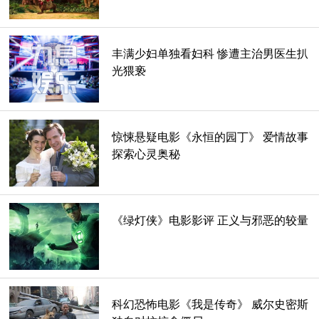
和咬牙切齿的场面。然后我就可以欣赏那些勇敢的演员们的作
品了，他们在这部电影中做了很多正确的事情，其中最英雄的
是面无表情。
丰满少妇单独看妇科 惨遭主治男医生扒
光猥亵
惊悚悬疑电影《永恒的园丁》 爱情故事
探索心灵奥秘
《绿灯侠》电影影评 正义与邪恶的较量
科幻恐怖电影《我是传奇》 威尔史密斯