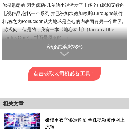
你是熟悉的,因为儒勒·凡尔纳小说激发了十多个电影和无数的
电视作品,包括一个系列,并已被如埃德加赖斯Burroughs敲竹
杠,称之为Pellucidar,认为地球是空心的内表面有另一个世界。
(你没问，但是的，我有一本《地心泰山》(Tarzan at the
Earth’s Core)，封面是原版的。)
阅读剩余的76%
在这个版本中，布兰登·弗雷泽饰演一位名叫特雷弗的地质学
家，他为已故哥哥马克斯的记忆辩护。马克斯认为，地球的中
心可以通过“火山管道”到达。
点击获取老司机必备工具！
查看全部分页>>
相关文章
嫩模更衣室惨遭偷拍 全裸视频被传网上
疯转