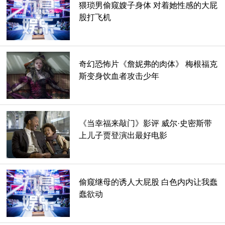
猥琐男偷窥嫂子身体 对着她性感的大屁
里，在三条或多或少平行的轨道上，这让你想知道为什么要花
股打飞机
这么多钱和这么麻烦地建造三条平行轨道，但就在这些问题形
成的时候，他们不得不(1)跨越鸿沟，(2)从一辆车跳到另一辆
车，(3)撞车。
奇幻恐怖片《詹妮弗的肉体》 梅根福克
斯变身饮血者攻击少年
这条小铁路很有趣:这么多年过去了，铁轨上还挂着灯，电还
开着。
《当幸福来敲门》影评 威尔·史密斯带
上儿子贾登演出最好电影
偷窥继母的诱人大屁股 白色内内让我蠢
蠢欲动