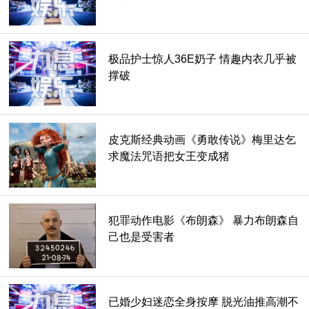
极品护士惊人36E奶子 情趣内衣几乎被
撑破
马克斯在一次神秘的探险中失踪了，如果这次探险涉及火山喷
发的管道，他应该不会感到意外。现在特雷弗被邀请和他的侄
子，麦克斯的儿子肖恩(乔什·哈切森 Josh Hutcherson饰)共度
皮克斯经典动画《勇敢传说》梅里达乞
时光。
求魔法咒语把女王变成猪
由于这样那样的原因，你难道不知道他们发现自己身处冰岛，
正凝视着火山筒的下面吗?汉娜(安妮塔·布瑞姆 Anita Briem饰)
加入了他们的行动。他们发现汉娜住在马克斯以前的研究总
犯罪动作电影《布朗森》 暴力布朗森自
部，就在他正在调查的火山附近。
己也是受害者
现在开始了一系列的冒险，其中的操作原则是:无论它们掉得
多频繁或多远，都不会受伤。它们经常掉下来，掉得很远。第
一滴雨滴落在一个深洞的底部，他们不可能从洞里爬出来，但
已婚少妇迷恋全身按摩 脱光油推高潮不