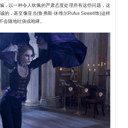
的小说改编，以一种令人钦佩的严肃态度处理所有这些问题，这
甚至像亚当(鲁弗斯·休维尔Rufus Sewell饰)这样
不会随地吐痰或咆哮。