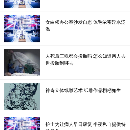
苗族的蛊术中还有一种比较恐怖的血婴蛊，能够让死婴复活，
类似于下降头中的养小鬼，但是这个养蛊的过程却是很残忍
的，因为需要一个夭折的婴儿，哪里有那么多夭折的婴儿呢，
女白领办公室沙发自慰 体毛浓密淫水泛
一些不怀好意的人就会使刚出生的婴儿半路夭折，血婴还需要
滥
一个未满十五岁的黄花闺女的血来喂养，而血婴睁开眼睛之后
这个女孩就会成为活蛊，是该婴儿的培养皿。这也是苗族蛊术
的一个真实蛊术。
人死后三魂都会投胎吗 怎么知道亲人去
世投胎到哪去
神奇立体纸雕艺术 纸雕作品栩栩如生
护士为让病人早日康复 半夜私自提供特