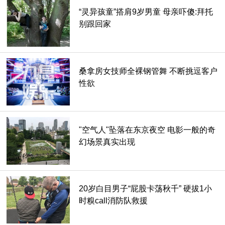
“灵异孩童”搭肩9岁男童 母亲吓傻:拜托
别跟回家
桑拿房女技师全裸钢管舞 不断挑逗客户
性欲
"空气人"坠落在东京夜空 电影一般的奇
幻场景真实出现
20岁白目男子“屁股卡荡秋千” 硬拔1小
时糗call消防队救援