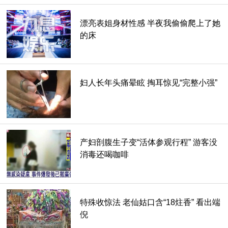
漂亮表姐身材性感 半夜我偷偷爬上了她
的床
妇人长年头痛晕眩 掏耳惊见“完整小强”
产妇剖腹生子变“活体参观行程” 游客没
消毒还喝咖啡
特殊收惊法 老仙姑口含“18炷香” 看出端
倪