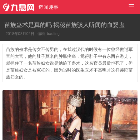

奇闻趣事
苗族蛊术是真的吗 揭秘苗族骇人听闻的血婴蛊
2018年08月02日
编辑: baoling
苗族的蛊术是传女不传男的，在我过汉代的时候有一位曾经做过军
官的大官，他的肚子莫名的肿胀疼痛，觉得肚子中有东西在游走，
就抓住了一名苗族妇女说是她施了蛊术，这名官员最后也死了，但
是苗族妇女是被冤枉的，因为当时的医生医术不高明才这样诬陷苗
族妇女的。