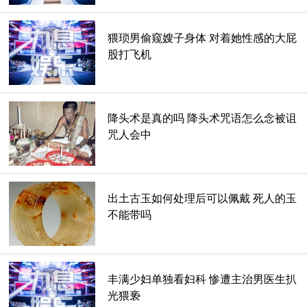
在游走，就抓住了一名苗族妇女说是她施了蛊术，这名官员最
后也死了，但是苗族妇女是被冤枉的，因为当时的医生医术不
猥琐男偷窥嫂子身体 对着她性感的大屁
高明才这样诬陷苗族妇女的。
股打飞机
降头术是真的吗 降头术咒语怎么念被诅
咒人会中
出土古玉如何处理后可以佩戴 死人的玉
不能带吗
丰满少妇单独看妇科 惨遭主治男医生扒
光猥亵