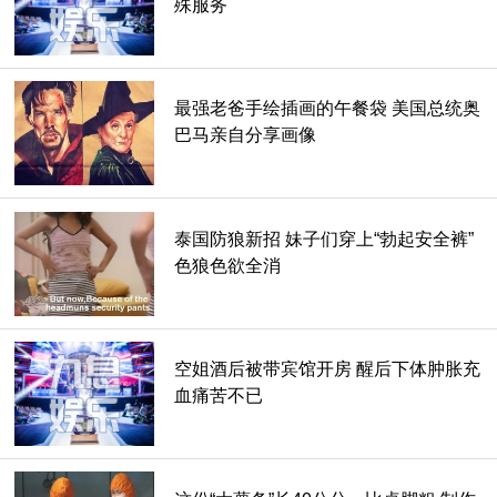
殊服务
最强老爸手绘插画的午餐袋 美国总统奥
巴马亲自分享画像
泰国防狼新招 妹子们穿上“勃起安全裤”
色狼色欲全消
空姐酒后被带宾馆开房 醒后下体肿胀充
血痛苦不已