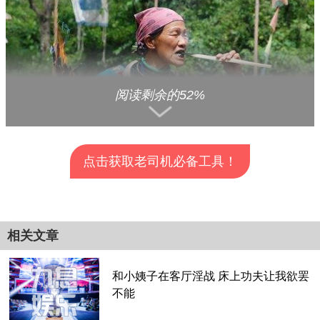
阅读剩余的52%
点击获取老司机必备工具！
查看全部分页>>
苗族的下蛊是真的有，但是并没有什么科学依据，虽然一些宗
教的典籍中都有记载，但这还是一种超脱物理的存在。
相关文章
苗族蛊术真实案例揭秘
和小姨子在客厅淫战 床上功夫让我欲罢
苗族的蛊术是传女不传男的，在我过汉代的时候有一位曾经做
不能
过军官的大官，他的肚子莫名的肿胀疼痛，觉得肚子中有东西