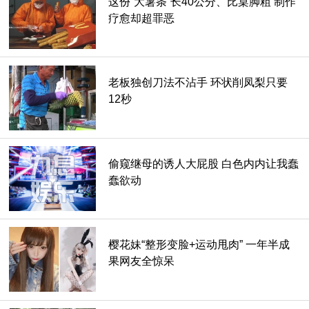
这份“大薯条”长40公分、比桌脚粗 制作
疗愈却超罪恶
老板独创刀法不沾手 环状削凤梨只要
12秒
偷窥继母的诱人大屁股 白色内内让我蠢
蠢欲动
樱花妹“整形变脸+运动甩肉” 一年半成
果网友全惊呆