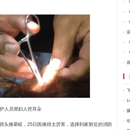
拥
护人员替妇人挖耳朵
得头痛晕眩，25日因痛得太厉害，选择到家附近的消防
娘.