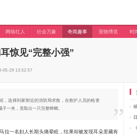
网络红人
社会万象
奇闻趣事
宠物博览
时
耳惊见“完整小强”
05-29 13:52:57
眩，选择到家附近的消防局求救，在救护人员的检查
躡子一夹，竟取出一只完整蟑螂。
马拉一名妇人长期头痛晕眩，结果却被发现耳朵里藏有