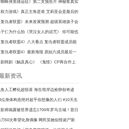
《蜘蛛侠英雄远征》第二支预告片 神秘客真实
身份是谁
《权力游戏》真正主角是谁 艾莉亚会是最后的
赢家吗
《复仇者联盟》未来发展预测 超级英雄孩子会
接续传奇吗
温子仁为什么拍《哭泣女人的诅咒》 你可能也
是哭泣的女人
《复仇者联盟4》八大看点 复仇者联盟成员能
否战胜宇宙最强反派
《复仇者联盟4》最新海报 原始六成员最后一
次合照
喜剧韩剧《触及真心》 《鬼怪》CP再合作上
演甜蜜爱情
最新资讯
飞鱼人工孵化超惊喜 海生馆岸边捡卵创奇迹
14位身体构造绝对超乎你想像的人们 #10天生
有2个阴道生活超困扰...
摄影师揭露被世界遗忘1700年罗马古城！昔日
帝王贵族最爱胜地一夜之间...撼动全球！
动刀50次希望化身偶像 网民笑她似怪诞尸新
.....