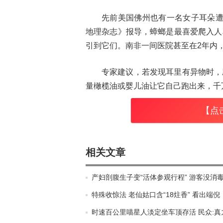
先前美国佛州也有一名女子耳朵遭
地理杂志》报导，蟑螂是最喜爱爬入人
引到它们。南非一间医院甚至在2年内，
专家建议，若发现耳里有异物时，
量橄榄油或婴儿油让它自己跑出来，千
【点
相关文章
产妇剖腹生子变“活体参观行程” 游客没消
特殊收惊法 老仙姑口含“18炷香” 看出端倪
时速百公里喵星人淡定坐车顶存活 民众:真