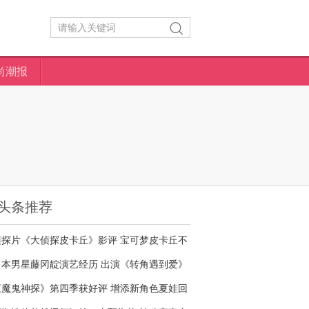
尚潮报
头条推荐
侦探片《大侦探皮卡丘》影评 宝可梦皮卡丘不
够萌
日本男星藤冈靛演艺经历 出演《转角遇到爱》
名气大增
《魔鬼神探》第四季获好评 增添新角色夏娃回
归剧情核心