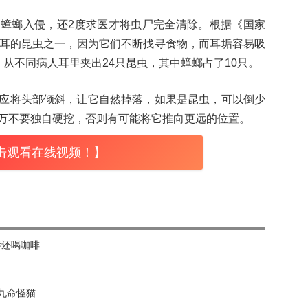
蟑螂入侵，还2度求医才将虫尸完全清除。根据《国家
耳的昆虫之一，因为它们不断找寻食物，而耳垢容易吸
从不同病人耳里夹出24只昆虫，其中蟑螂占了10只。
应将头部倾斜，让它自然掉落，如果是昆虫，可以倒少
万不要独自硬挖，否则有可能将它推向更远的位置。
击观看在线视频！】
毒还喝咖啡
九命怪猫