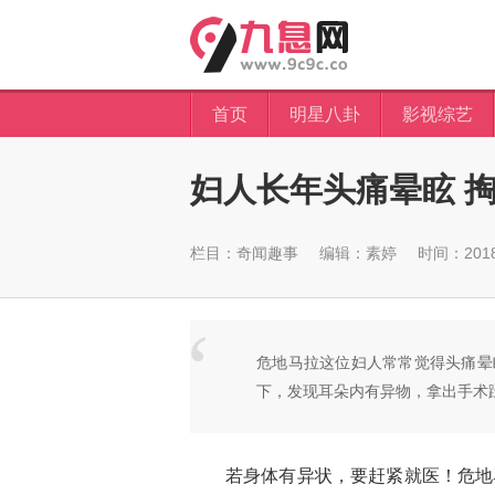
首页
明星八卦
影视综艺
妇人长年头痛晕眩 掏
栏目：
奇闻趣事
编辑：素婷
时间：2018-
危地马拉这位妇人常常觉得头痛晕
下，发现耳朵内有异物，拿出手术
若身体有异状，要赶紧就医！危地