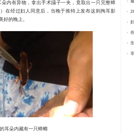
耳朵内有异物，拿出手术躡子一夹，竟取出一只完整蟑
zalez）在经过妇人同意后，当晚于推特上发布这则掏耳影
美好的晚上。
称
的耳朵内藏有一只蟑螂