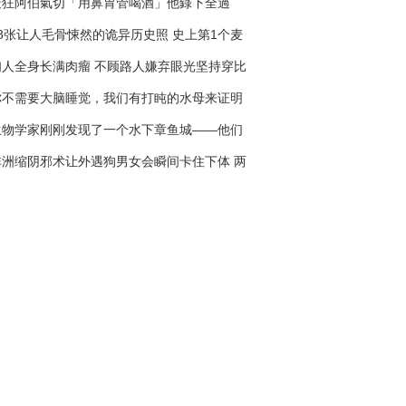
最狂阿伯氣切「用鼻胃管喝酒」他錄下全過
程，網友：「太扯了」！
28张让人毛骨悚然的诡异历史照 史上第1个麦
当劳叔叔长得也太恐怖了
妇人全身长满肉瘤 不顾路人嫌弃眼光坚持穿比
基尼去海边...她：为了给孩子榜样！
你不需要大脑睡觉，我们有打盹的水母来证明
它
生物学家刚刚发现了一个水下章鱼城——他们
之为Octlantis
非洲缩阴邪术让外遇狗男女会瞬间卡住下体 两
人塞7天拔不出来走到医院崩溃！