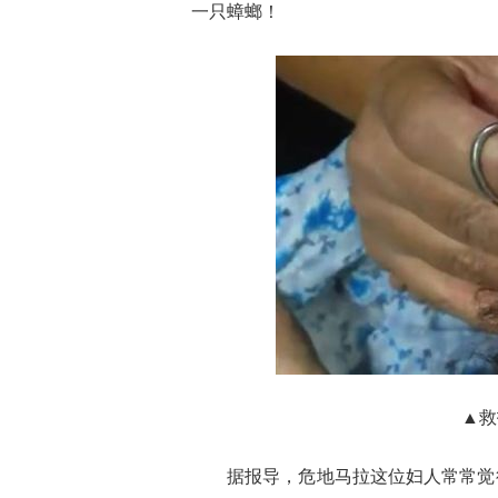
一只蟑螂！
▲救
据报导，危地马拉这位妇人常常觉