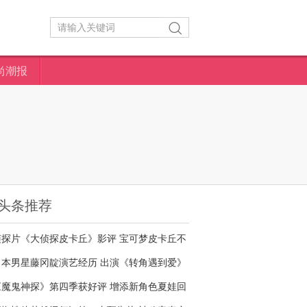
尚潮报
头条推荐
侦探片《大侦探皮卡丘》影评 宝可梦皮卡丘不
够萌
日本男星藤冈靛演艺经历 出演《转角遇到爱》
名气大增
《魔鬼神探》第四季获好评 增添新角色夏娃回
归剧情核心