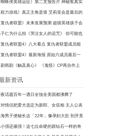
《蜘蛛侠英雄远征》第二支预告片 神秘客真实
身份是谁
《权力游戏》真正主角是谁 艾莉亚会是最后的
赢家吗
《复仇者联盟》未来发展预测 超级英雄孩子会
接续传奇吗
温子仁为什么拍《哭泣女人的诅咒》 你可能也
是哭泣的女人
《复仇者联盟4》八大看点 复仇者联盟成员能
否战胜宇宙最强反派
《复仇者联盟4》最新海报 原始六成员最后一
次合照
喜剧韩剧《触及真心》 《鬼怪》CP再合作上
演甜蜜爱情
最新资讯
深夜话题百年一遇日全蚀全美国都沸腾了
这对情侣把爱犬选定为新郎、女傧相 主人公表
示：希望小狗在婚礼上起到很大的作用
上海男子便秘长达「22年」像孕妇大肚 剖开竟
有「13公斤排泄物」
比小强还顽强！这七位命硬的跟钻石一样的奇
人生命力真的好夸张..连砲弹都打不死他们！