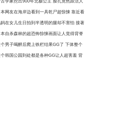
考古学家挖出900年北极公主 脸孔竟然跟活人
一样…她身边的发现让人超多问号！
日本网友在海岸边看到一具乾尸超惊悚 靠近看
到正面让网友都不安了！
妈妈在女儿生日拍到半透明的腿却不害怕 接著
灵媒证实就是7年前的她回来看你们了！
日本自杀森林的超恐怖惊悚画面让人觉得背脊
发凉！（胆小慎入）
这个男子喝醉后爬上铁栏结果GG了 下体整个
被刺穿挂在铁栏展示让路人都吓到尖叫！
这个韩国公园到处都是各种GG让人超害羞 背
后的传说都是为了要让一名女子安息