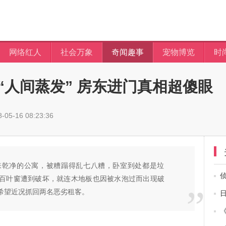
网络红人
社会万象
奇闻趣事
宠物博览
时
“人间蒸发” 房东进门真相超傻眼
05-16 08:23:36
来乾净的公寓，被糟蹋得乱七八糟，卧室到处都是垃
百叶窗遭到破坏，就连木地板也因被水泡过而出现破
希望近况抓回两名恶劣租客。