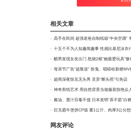
相关文章
高手在民间 超强老爸自制纸箱“中央空调”
十五个不为人知趣闻趣事 性感比基尼泳衣
醋男发现女友出门 怒烧2根“她最爱玩具”
母亲节广告“超叛逆” 扮鬼、唱嘻哈新梗M
超商深夜惊见无头男 灵异“断头照”引热议
神奇剪纸艺术 用自然背景当做服装惊艳众
酱油、墨汁百毒不侵 日本发明“弄不脏”白
巨无霸牛堡拼CP值 重1公斤、肉厚3公分
网友评论