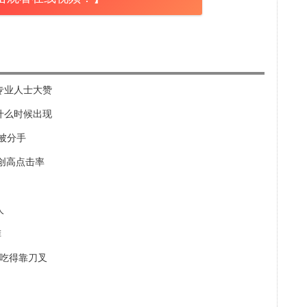
 专业人士大赞
什么时候出现
惨被分手
V创高点击率
人
裤
想吃得靠刀叉