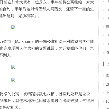
日前在加拿大就有一位房东，半年前将公寓租给一对大
的合约，半年后这对情侣却人间蒸发，还留下一屋的烂
抓出这对「恶质租客」。
锦市（Markham）的一栋公寓租给一对陆籍留学生情
房东发现两人付房租的支票跳票，才开始联络他们，岂
不到人。
乾净的公寓，被糟蹋得乱七八糟，卧室到处都是垃圾、
到破坏，就连木地板也因被水泡过而出现破损，气得房
名恶劣租客。