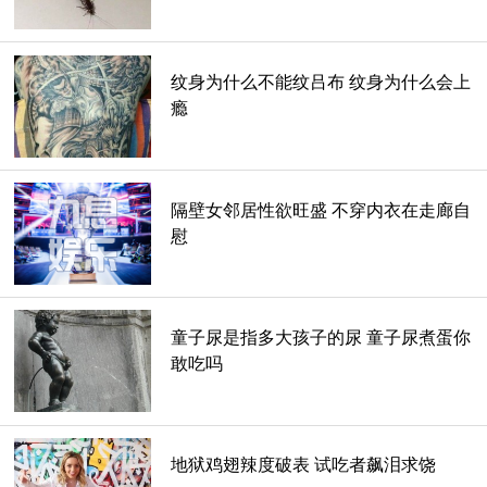
纹身为什么不能纹吕布 纹身为什么会上
瘾
隔壁女邻居性欲旺盛 不穿内衣在走廊自
慰
童子尿是指多大孩子的尿 童子尿煮蛋你
敢吃吗
地狱鸡翅辣度破表 试吃者飙泪求饶