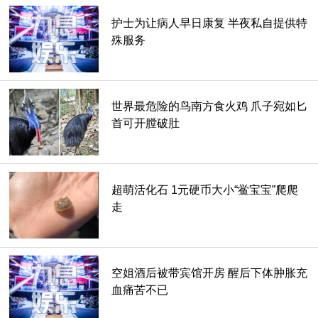
护士为让病人早日康复 半夜私自提供特
殊服务
世界最危险的鸟南方食火鸡 爪子宛如匕
首可开膛破肚
超萌活化石 1元硬币大小“鲎宝宝”爬爬
走
空姐酒后被带宾馆开房 醒后下体肿胀充
血痛苦不已