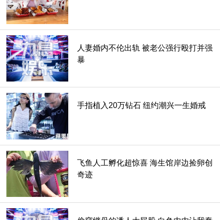
人妻婚内不伦出轨 被老公强行殴打并强
暴
手指植入20万钻石 纽约潮兴一生婚戒
飞鱼人工孵化超惊喜 海生馆岸边捡卵创
奇迹