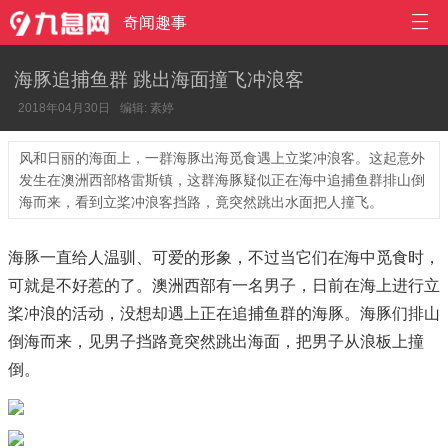

奇闻趣事
海豚追捕鱼群 跳出海面撞飞冲浪客
2018年04月30日
编辑: 素婷
风和日丽的海面上，一群海豚出海觅食遇上立桨冲浪客。这起意外
发生在澳洲西部格雷斯镇，这群海豚疑似正在海中追捕鱼群排山倒
海而来，看到立桨冲浪客挡路，竟突然跳出水面把人撞飞。
海豚一直给人温驯、可爱的形象，不过当它们在海中觅食时，
可就是不好惹的了。澳洲西部有一名男子，日前在海上进行立
桨冲浪的活动，没想却遇上正在追捕鱼群的海豚。海豚们排山
倒海而来，见男子挡路竟突然跳出海面，把男子从浪板上撞
倒。