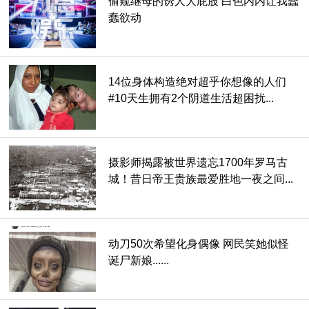
偷窥继母的诱人大屁股 白色内内让我蠢
蠢欲动
14位身体构造绝对超乎你想像的人们
#10天生拥有2个阴道生活超困扰...
摄影师揭露被世界遗忘1700年罗马古
城！昔日帝王贵族最爱胜地一夜之间...
撼动全球！
动刀50次希望化身偶像 网民笑她似怪
诞尸新娘......