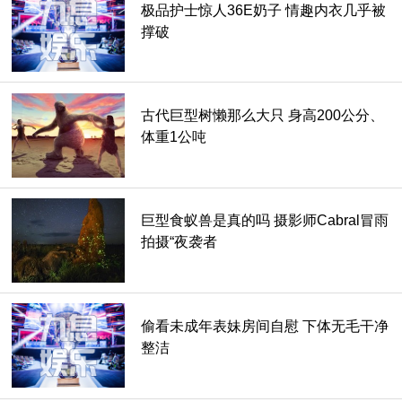
极品护士惊人36E奶子 情趣内衣几乎被
▲还有冲浪客曾在海上被鲨鱼撞倒
撑破
海豚精准击中少年的冲浪板，还把浪板撞破了洞，不过遇上海
豚撞人没受伤，可真的就要偷笑。因为还曾有人被路过的大白
鲨撞倒坠海险象环生。下次若在海面上遇上饥饿的海豚或鲨
古代巨型树懒那么大只 身高200公分、
鱼，记住可千万别挡路！
体重1公吨
巨型食蚁兽是真的吗 摄影师Cabral冒雨
拍摄“夜袭者
偷看未成年表妹房间自慰 下体无毛干净
整洁