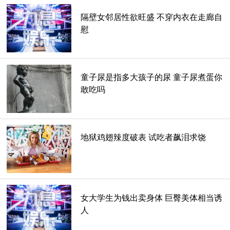
隔壁女邻居性欲旺盛 不穿内衣在走廊自
慰
纹身不纹吕布原因
童子尿是指多大孩子的尿 童子尿煮蛋你
敢吃吗
很多喜欢纹身的朋友认为吕布是三国的一员猛将，且胯下骑着
赤兔马英勇无比，于是想纹一个吕布在身上，但是这并不可
行。因为吕布虽然英勇但是在为人上却是一个反复无常的人品
地狱鸡翅辣度破表 试吃者飙泪求饶
差到极致的小人。这样的任在哪个行业都被人所不齿，纹吕布
的寓意也是很不好，所以建议朋友们可以选择关羽、刘备这样
正意盎然的大将纹身。
女大学生为钱出卖身体 巨臀美体相当诱
人