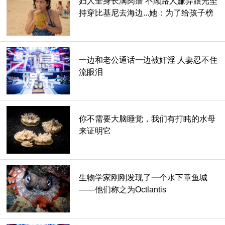
妇人全身长满肉瘤 不顾路人嫌弃眼光坚
持穿比基尼去海边...她：为了给孩子榜
样！
一边和老公通话一边被奸淫 人妻忍不住
流眼泪
你不需要大脑睡觉，我们有打盹的水母
来证明它
生物学家刚刚发现了一个水下章鱼城
——他们称之为Octlantis