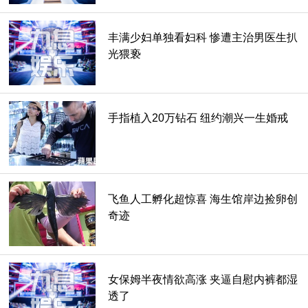
丰满少妇单独看妇科 惨遭主治男医生扒
光猥亵
手指植入20万钻石 纽约潮兴一生婚戒
纹身会上瘾是怎么回事
纹身会上瘾就像是整容上瘾一样，是一种心里暗示或者说是心
飞鱼人工孵化超惊喜 海生馆岸边捡卵创
理上的强迫性疾病。纹身虽然痛却也不是难以承受，而且纹身
奇迹
爱好者总能找到纹身的理由，例如，女朋友喜欢、有什么有纪
念意义的事情，等等。
不过小编并不赞成过多的纹身，毕竟对身体注射颜料，对身体
女保姆半夜情欲高涨 夹逼自慰内裤都湿
透了
多少还是有些影响的，而且现在的纹身贴如此丰富，喜欢了贴