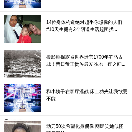
一个，不喜欢就洗掉也很方便。
14位身体构造绝对超乎你想像的人们
#10天生拥有2个阴道生活超困扰...
摄影师揭露被世界遗忘1700年罗马古
城！昔日帝王贵族最爱胜地一夜之间...
撼动全球！
和小姨子在客厅淫战 床上功夫让我欲罢
不能
动刀50次希望化身偶像 网民笑她似怪