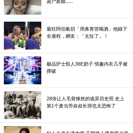
诞尸新娘......
最狂阿伯氣切「用鼻胃管喝酒」他錄下
全過程，網友：「太扯了」！
极品护士惊人36E奶子 情趣内衣几乎被
撑破
28张让人毛骨悚然的诡异历史照 史上
第1个麦当劳叔叔长得也太恐怖了