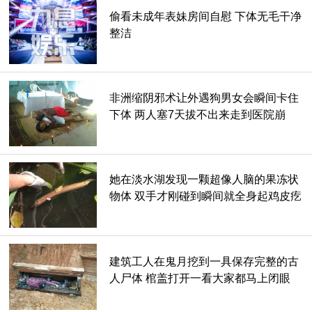
偷看未成年表妹房间自慰 下体无毛干净
整洁
非洲缩阴邪术让外遇狗男女会瞬间卡住
下体 两人塞7天拔不出来走到医院崩
溃！
她在淡水湖发现一颗超像人脑的果冻状
物体 双手才刚碰到瞬间就全身起鸡皮疙
瘩！
建筑工人在鬼月挖到一具保存完整的古
人尸体 棺盖打开一看大家都马上闭眼
睛！