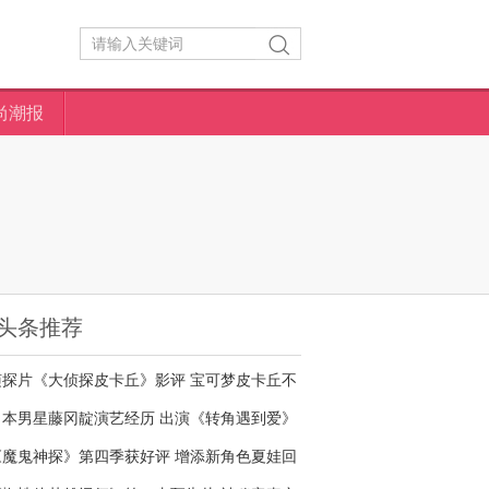
尚潮报
头条推荐
侦探片《大侦探皮卡丘》影评 宝可梦皮卡丘不
够萌
日本男星藤冈靛演艺经历 出演《转角遇到爱》
名气大增
《魔鬼神探》第四季获好评 增添新角色夏娃回
归剧情核心