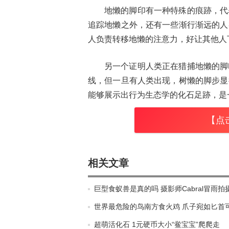
地懒的脚印有一种特殊的痕跡，代
追踪地懒之外，还有一些渐行渐远的人
人负责转移地懒的注意力，好让其他人
另一个证明人类正在猎捕地懒的脚
线，但一旦有人类出现，树懒的脚步显
能够展示出行为生态学的化石足跡，是
【点
相关文章
巨型食蚁兽是真的吗 摄影师Cabral冒雨拍
世界最危险的鸟南方食火鸡 爪子宛如匕首
超萌活化石 1元硬币大小“鲎宝宝”爬爬走