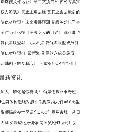
《蜘蛛侠英雄远征》第二支预告片 神秘客真实
身份是谁
《权力游戏》真正主角是谁 艾莉亚会是最后的
赢家吗
《复仇者联盟》未来发展预测 超级英雄孩子会
接续传奇吗
温子仁为什么拍《哭泣女人的诅咒》 你可能也
是哭泣的女人
《复仇者联盟4》八大看点 复仇者联盟成员能
否战胜宇宙最强反派
《复仇者联盟4》最新海报 原始六成员最后一
次合照
喜剧韩剧《触及真心》 《鬼怪》CP再合作上
演甜蜜爱情
最新资讯
飞鱼人工孵化超惊喜 海生馆岸边捡卵创奇迹
14位身体构造绝对超乎你想像的人们 #10天生
有2个阴道生活超困扰...
摄影师揭露被世界遗忘1700年罗马古城！昔日
帝王贵族最爱胜地一夜之间...撼动全球！
动刀50次希望化身偶像 网民笑她似怪诞尸新
.....