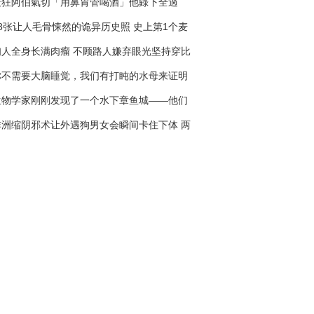
最狂阿伯氣切「用鼻胃管喝酒」他錄下全過
程，網友：「太扯了」！
28张让人毛骨悚然的诡异历史照 史上第1个麦
当劳叔叔长得也太恐怖了
妇人全身长满肉瘤 不顾路人嫌弃眼光坚持穿比
基尼去海边...她：为了给孩子榜样！
你不需要大脑睡觉，我们有打盹的水母来证明
它
生物学家刚刚发现了一个水下章鱼城——他们
之为Octlantis
非洲缩阴邪术让外遇狗男女会瞬间卡住下体 两
人塞7天拔不出来走到医院崩溃！