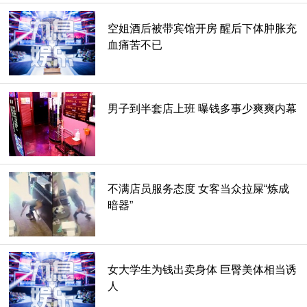
空姐酒后被带宾馆开房 醒后下体肿胀充
血痛苦不已
男子到半套店上班 曝钱多事少爽爽内幕
不满店员服务态度 女客当众拉屎“炼成
暗器”
4. 印度眼镜蛇 (Indian Cobra)。
他可以吐毒液在你身上，如果毒液进入眼睛，会造成剧烈的痛
女大学生为钱出卖身体 巨臀美体相当诱
苦和伤害。
人