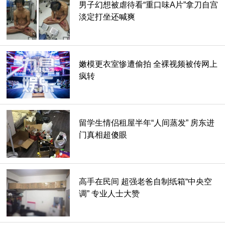
男子幻想被虐待看“重口味A片”拿刀自宫
10. 虎蛇 (Tiger Snake)。
淡定打坐还喊爽
他们能够在澳洲最恶劣的环境中生存，忍受低温，也有使人类
死亡的毒液。
嫩模更衣室惨遭偷拍 全裸视频被传网上
疯转
11. 菲律宾眼镜蛇 (Philippine Cobra)。
他以剧毒闻名，是眼镜蛇种中最强力的，会破坏人类心脏机能
及呼吸系统，在30分钟至1小时内致死。
留学生情侣租屋半年“人间蒸发” 房东进
门真相超傻眼
12. 内陆太攀蛇 (Inland Taipan)。
他的攻击也非常精准，会快速地多次攻击，毒液强度也是数一
高手在民间 超强老爸自制纸箱“中央空
数二的。
调” 专业人士大赞