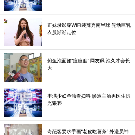
正妹录影穿WiFi装辣秀南半球 晃动巨乳
衣服渐渐走位
鲍鱼泡面如“痘痘贴” 网友讽:泡久才会长
大
丰满少妇单独看妇科 惨遭主治男医生扒
8. 死亡蛇 (Death Adder)。
光猥亵
死亡蛇不但有毒，还很聪明，是很有耐性的猎人。他的咬击可
使生物瘫痪，在短短的6小时内破坏呼吸系统，使猎物死亡。
奇葩客要求手画“老皮吃薯条” 外送员神