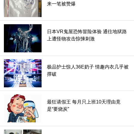
来一笔被赞爆
9. 印度环蛇 (Blue Krait)。
印度每年就有约5万人命丧于他，致死率高达50%。
日本VR鬼屋恐怖冒险体验 通往地狱路
上遭怪物攻击惊悚刺激
极品护士惊人36E奶子 情趣内衣几乎被
撑破
最狂请假王 每月只上班10天理由竟
是“要烧炭”