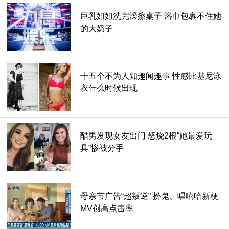
13. 贝尔彻海蛇 (Belcher’s Sea Snake)。
巨乳姐姐洗完澡擦桌子 浴巾包裹不住她
他被认为是全球毒素最强的蛇类，比眼镜蛇强约100倍。如果
的大奶子
一滴眼镜蛇的毒液可以杀死约150人，他几毫克的毒液可以杀
死一千多人。不过幸运的是，他是比较胆小的蛇。
十五个不为人知趣闻趣事 性感比基尼泳
衣什么时候出现
醋男发现女友出门 怒烧2根“她最爱玩
具”惨被分手
母亲节广告“超叛逆” 扮鬼、唱嘻哈新梗
MV创高点击率