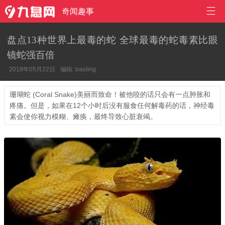

奇闻趣事
盘点13种世界上最毒的蛇 全球最毒的蛇毒素比眼
镜蛇强百倍
2018年05月22日
编辑: baoling
珊瑚蛇 (Coral Snake)美丽而致命！被他咬的话只会有一点肿胀和
疼痛。但是，如果在12个小时后没有服食任何解毒药的话，神经毒
素会使你视力模糊、瘫痪，最终导致心脏衰竭。