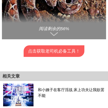
阅读剩余的56%
2. 锯鳞蝰 (Saw-Scaled Viper
)。
不要被他小小的身躯骗了。他有非常强的毒液，而且以性急易
点击获取老司机必备工具！
怒的性格闻名。像很多其他的蛇一样，看到猎物就马上攻击。
此外，他也是西南亚致死率最强的蛇类。
查看全部分页>>
相关文章
3. 珊瑚蛇 (Coral Snake)。
和小姨子在客厅淫战 床上功夫让我欲罢
美丽而致命！被他咬的话只会有一点肿胀和疼痛。但是，如果
不能
在12个小时后没有服食任何解毒药的话，神经毒素会使你视
力模糊、瘫痪，最终导致心脏衰竭。