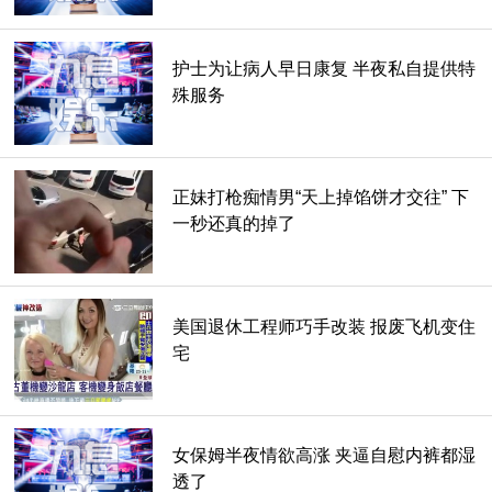
5. 非洲树蛇 (Boomslang)。
护士为让病人早日康复 半夜私自提供特
他们的毒液很强，而且份量也很大，可以透过颚骨后列管牙传
殊服务
输毒液。当中的神经毒素会使人大量出血，导致死亡。
6. 黑曼巴蛇 (Black Mamba)。
正妹打枪痴情男“天上掉馅饼才交往” 下
一秒还真的掉了
他极具侵略性，而且很容易激动。他也是世上移动速度最快的
蛇，移动时速高达16-20公里，是非常危险的毒蛇。
美国退休工程师巧手改装 报废飞机变住
7. 西部拟眼镜蛇 (Western Brown Snake)。
宅
它不但有剧毒，身上颜色还可以轻松地融入环境，被认为是世
界上第2大毒蛇。
女保姆半夜情欲高涨 夹逼自慰内裤都湿
透了