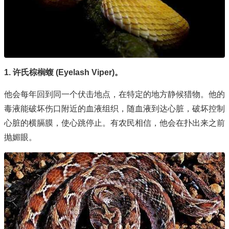
1. 许氏棕榈蝮 (Eyelash Viper)。
他会每年回到同一个伏击地点，在特定的地方静候猎物。他的
毒液能破坏伤口附近的血液组织，随血液到达心脏，破坏控制
心脏的横膈膜，使心跳停止。有农民相信，他会在扑出来之前
抛媚眼。