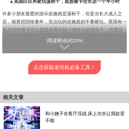
▲英国白目男硬玩荡秋千，屁股被卡住长达一个半小时
许多小朋友最爱的游乐设施就是荡秋千，但是当长大成人之
后，就算想回味童年，无法玩的设施真的不要硬玩。英国有一
名20岁的男子在公园里面看到给小朋友玩的荡秋千，想要回
味童年，便一屁股塞进去，没想到就拔不出来了，最后只好出
阅读剩余的10%
动消防原来救援，照片还要被PO在网络上成为笑话。
这个事件发生在英国伊普斯威奇（Ipswich）的蓝斯尔公园里
（Landseer Park），这名20岁的男子早上7点时到公园游
点击获取老司机必备工具！
荡，看到荡秋千感到很兴奋，直接坐进去玩，但是这个秋千原
先是设计给2到3岁的小朋友玩，该男低估了自己屁股的宽
查看全部分页>>
度，怎么拔都起不来，他因为觉得太糗了，独力奋战将近1小
相关文章
时，才放下面子拨打999报案专线请求支援。
和小姨子在客厅淫战 床上功夫让我欲罢
不能