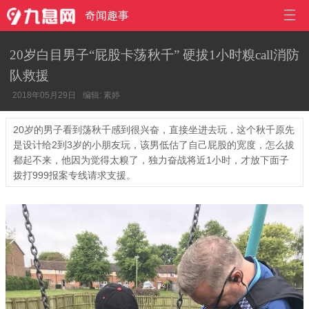

奇闻趣事
20岁白目男子“屁股卡荡秋千” 硬拔1小时糗call消防
队救援
2018年05月29日
编辑: 素婷
20岁的男子看到荡秋千感到很兴奋，直接坐进去玩，这个秋千原先
是设计给2到3岁的小朋友玩，该男低估了自己屁股的宽度，怎么拔
都起不来，他因为觉得太糗了，独力奋战将近1小时，才放下面子
拨打999报案专线请求支援。