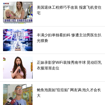
美国退休工程师巧手改装 报废飞机变住
宅
顺利脱困，卡屁男跟消防队员握手致谢。
伊普斯威奇西区警方（Ipswich East Police）则是在推特上
丰满少妇单独看妇科 惨遭主治男医生扒
PO出照片，戴著鸭舌帽的男子卡在秋千里，被救出之后开心
光猥亵
地跟消防员握手合照，照片中可以看到，大约出动了2到3名
消防队员。
推特上的贴文也提到，这名青少年没有受伤，只是感到非常尴
正妹录影穿WiFi装辣秀南半球 晃动巨乳
尬而已，警方发言人也提到，最后这个秋千顺利被组装回去，
衣服渐渐走位
没有受到破坏，另外也在另一则推特贴文劝导大家，「一定要
玩适合自己年纪的游乐设施」。
鲍鱼泡面如“痘痘贴” 网友讽:泡久才会长
大