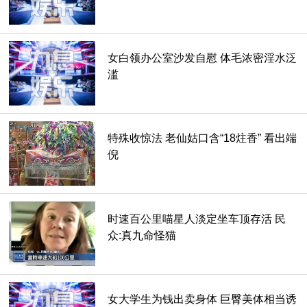
女白领办公室沙发自慰 体毛浓密淫水泛
滥
特殊收惊法 老仙姑口含“18炷香” 看出端
倪
时速百公里喵星人淡定坐车顶存活 民
众:真九命怪猫
女大学生为钱出卖身体 巨臀美体相当诱