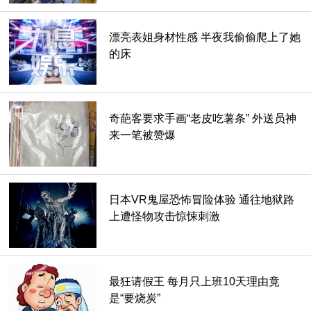
漂亮表姐身材性感 半夜我偷偷爬上了她
的床
奇葩客要求手画“老皮吃薯条” 外送员神
来一笔被赞爆
日本VR鬼屋恐怖冒险体验 通往地狱路
上遭怪物攻击惊悚刺激
最狂请假王 每月只上班10天理由竟
是“要烧炭”