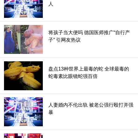
人
将孩子当大便吗 德国医师推广“自行产
子” 引网友热议
盘点13种世界上最毒的蛇 全球最毒的
▲消防员拆解秋千，救出卡屁男。
蛇毒素比眼镜蛇强百倍
消防队员带著工具前来救援，先试著合力把该男从秋千上拉起
来，但是实在没有办法，于是就拿出工具，解开秋千上的螺丝
钉，整个拆解之后顺利救出这名青少年，前后花了40分钟，
人妻婚内不伦出轨 被老公强行殴打并强
当时已经是早上8点半了，幸好最后没有人受伤。
暴