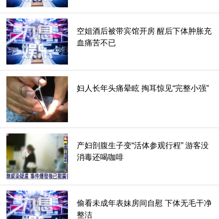
空姐酒后被带宾馆开房 醒后下体肿胀充
血痛苦不已
妇人长年头痛晕眩 掏耳惊见“完整小强”
产妇剖腹生子变“活体参观行程” 游客没
消毒还喝咖啡
偷看未成年表妹房间自慰 下体无毛干净
整洁