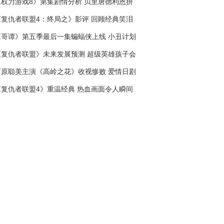
《权力游戏8》第集剧情分析 贝里唐德利恩拼
死保护“光之王”艾莉亚
《复仇者联盟4：终局之》影评 回顾经典笑泪
交织
《哥谭》第五季最后一集蝙蝠侠上线 小丑计划
十年对抗布鲁斯
《复仇者联盟》未来发展预测 超级英雄孩子会
接续传奇吗
石原聪美主演《高岭之花》收视惨败 爱情日剧
口碑不佳三大原因
《复仇者联盟4》重温经典 热血画面令人瞬间
泪崩