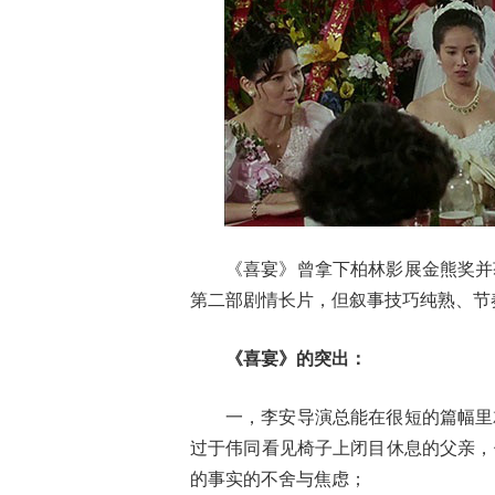
《喜宴》曾拿下柏林影展金熊奖并
第二部剧情长片，但叙事技巧纯熟、节
《喜宴》的突出：
一，李安导演总能在很短的篇幅里
过于伟同看见椅子上闭目休息的父亲，
的事实的不舍与焦虑；