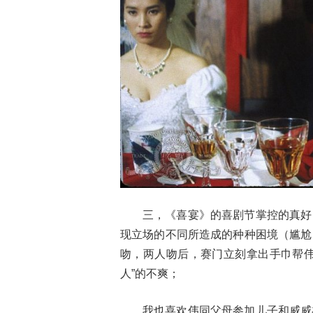
三，《喜宴》的喜剧节掌控的真好
现立场的不同所造成的种种困境（尴尬
吻，两人吻后，赛门立刻拿出手巾帮伟
人”的不爽；
我也喜欢伟同父母参加儿子和威威