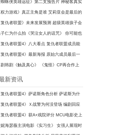
《蜘蛛侠英雄远征》第二支预告片 神秘客真实
身份是谁
《权力游戏》真正主角是谁 艾莉亚会是最后的
赢家吗
《复仇者联盟》未来发展预测 超级英雄孩子会
接续传奇吗
温子仁为什么拍《哭泣女人的诅咒》 你可能也
是哭泣的女人
《复仇者联盟4》八大看点 复仇者联盟成员能
否战胜宇宙最强反派
《复仇者联盟4》最新海报 原始六成员最后一
次合照
喜剧韩剧《触及真心》 《鬼怪》CP再合作上
演甜蜜爱情
最新资讯
《复仇者联盟4》萨诺斯角色分析 萨诺斯为什
么大开杀戒
《复仇者联盟4》Ｘ战警为何没登场 编剧回应
准备《Ｘ战警：黑凤凰》
《复仇者联盟4》获A+戏院评分 MCU电影史上
第三部获得A级评分
安妮海瑟薇主演电影《实习生》 女强人展现时
尚穿搭术