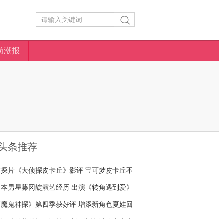
尚潮报
头条推荐
侦探片《大侦探皮卡丘》影评 宝可梦皮卡丘不
够萌
日本男星藤冈靛演艺经历 出演《转角遇到爱》
名气大增
《魔鬼神探》第四季获好评 增添新角色夏娃回
归剧情核心