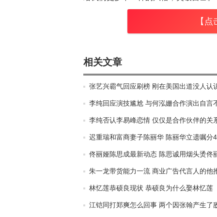
【点
相关文章
张艺兴霸气回应刷榜 刚在美国出道没人认
李纯回应演技尴尬 与何泓姗合作演出自言
李纯否认李易峰恋情 仅仅是合作伙伴的关
迟重瑞和富商妻子陈丽华 陈丽华立遗嘱分4
佟丽娅陈思成最新动态 陈思诚用烟头烫佟
朱一龙带货能力一流 商业广告代言人的他
林忆莲恭硕良现状 恭硕良为什么娶林忆莲
江铠同打郑爽怎么回事 两个因张翰产生了