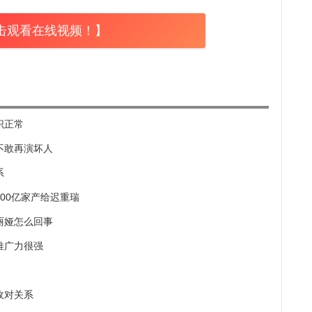
击观看在线视频！】
识正常
不敢再演坏人
系
00亿家产给迟重瑞
丽娅怎么回事
推广力很强
敌对关系