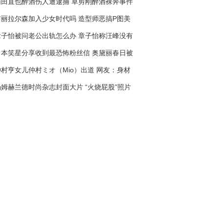
浦田直也醉酒伤人遭逮捕 草剪刚醉酒裸奔事件
被重提
布丽拉尔森加入少女时代吗 造型师恶搞P图美
照很可爱
章子怡被问老公出轨怎么办 章子怡称汪峰没有
那个胆子
日本笑星分享收到最恐怖粉丝信 奥黛丽春日被
粉丝吓着
仲村亨女儿仲村ミオ（Mio）出道 网友：身材
比木村光希好
汤姆赫兰德时尚杂志封面大片 “火烧屁股”照片
遭疯传