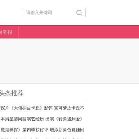
尚潮报
头条推荐
侦探片《大侦探皮卡丘》影评 宝可梦皮卡丘不
够萌
日本男星藤冈靛演艺经历 出演《转角遇到爱》
名气大增
《魔鬼神探》第四季获好评 增添新角色夏娃回
归剧情核心