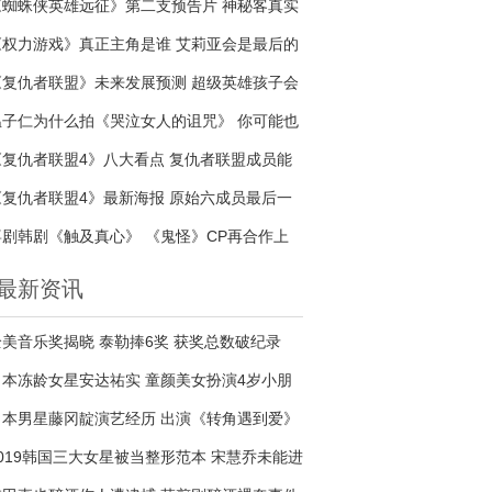
《蜘蛛侠英雄远征》第二支预告片 神秘客真实
身份是谁
《权力游戏》真正主角是谁 艾莉亚会是最后的
赢家吗
《复仇者联盟》未来发展预测 超级英雄孩子会
接续传奇吗
温子仁为什么拍《哭泣女人的诅咒》 你可能也
是哭泣的女人
《复仇者联盟4》八大看点 复仇者联盟成员能
否战胜宇宙最强反派
《复仇者联盟4》最新海报 原始六成员最后一
次合照
喜剧韩剧《触及真心》 《鬼怪》CP再合作上
演甜蜜爱情
最新资讯
全美音乐奖揭晓 泰勒捧6奖 获奖总数破纪录
日本冻龄女星安达祐实 童颜美女扮演4岁小朋
友毫无违和感
日本男星藤冈靛演艺经历 出演《转角遇到爱》
名气大增
2019韩国三大女星被当整形范本 宋慧乔未能进
入前3名