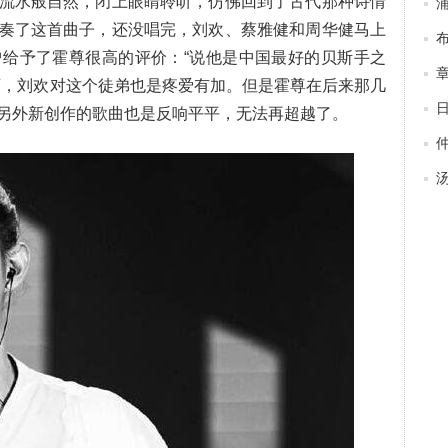
流水般自然，闭上眼睛聆听，仿佛回到了古代那种诗情
奏了这首曲子，还没唱完，刘欢、蔡雅健和周华健马上
给予了霍尊很高的评价：“说他是中国最好的贝斯手之
师，刘欢对这个徒弟也是疼爱有加。但是霍尊在后来那几
另外新创作的歌曲也是反响平平，无法再超越了。