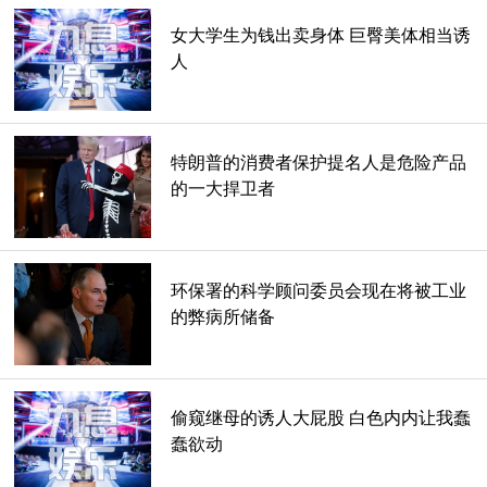
今年9月，越南裔美国移民和一家价值数十亿美元的公司
女大学生为钱出卖身体 巨臀美体相当诱
Hoang Kieu向休斯顿飓风哈维救援基金捐赠了500万美元。
人
今年8月，一名越南商人让一名正在经历经济困难的卡车司机
摆脱了困境，因为他不小心击中了他的宾利。
特朗普的消费者保护提名人是危险产品
的一大捍卫者
环保署的科学顾问委员会现在将被工业
的弊病所储备
偷窥继母的诱人大屁股 白色内内让我蠢
蠢欲动