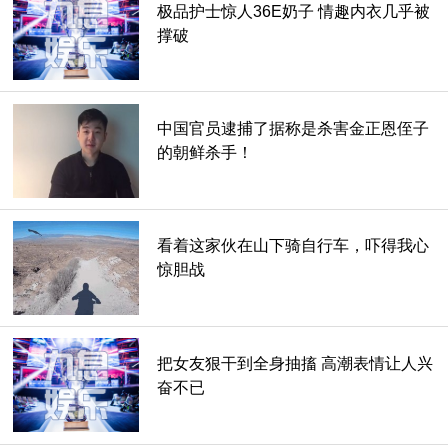
极品护士惊人36E奶子 情趣内衣几乎被
撑破
2016年11月共有8,738名个人参加了在线投票，包括:澳大利
亚、中国、香港、印度、印度尼西亚、日本、马来西亚、新西
兰、菲律宾、新加坡、韩国、台湾、泰国和越南。
中国官员逮捕了据称是杀害金正恩侄子
的朝鲜杀手！
“随着亚洲继续取得强劲的经济增长，我们不能忘记，该地区
的发展需求仍然无处不在。我们对今年的调查结果感到非常鼓
舞，这表明发达国家和新兴市场的消费者正在尽其所能帮助那
看着这家伙在山下骑自行车，吓得我心
些不幸的人并回馈他们的社区。此外，随着亚洲文化教育的高
惊胆战
价值，看到孩子们的教育和健康是消费者寻求支持的原因，这
是非常令人鼓舞的，“高级副总裁，通讯，亚太，万事达卡，
乔治特谭，在一份声明中说。
把女友狠干到全身抽搐 高潮表情让人兴
最近的这项调查证明了一些越南人民在过去几个月里所表现出
奋不已
来的慷慨。