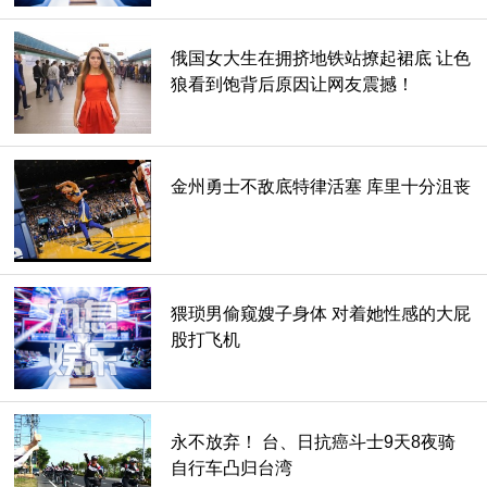
俄国女大生在拥挤地铁站撩起裙底 让色
狼看到饱背后原因让网友震撼！
金州勇士不敌底特律活塞 库里十分沮丧
猥琐男偷窥嫂子身体 对着她性感的大屁
股打飞机
永不放弃！ 台、日抗癌斗士9天8夜骑
自行车凸归台湾