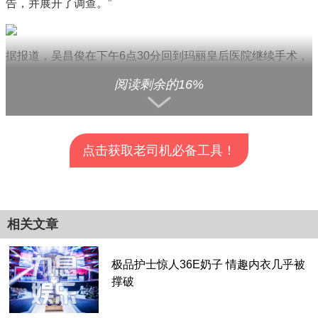
告，并展开了调查。”
据报道，吴昌俊在下午6点30分回到玛丽皇后医院继续手术，
当晚10点左右结束。
阅读剩余的16%
该中心主任、香港大学肝脏移植部主任罗仲茂教授说，由于多
种原因，医生通常可以“暂停”肝脏移植手术3到4个小时。
点击获取老司机必备工具！
但在这种情况下，他把发生的事情称为“不令人满意的”，他
说，首席外科医生可能会向医院的不同外科医生寻求帮助。
查看全部分页>>
罗康瑞教授说:“黄西医生本来可以向另一位医生寻求帮助，而
相关文章
不是等着吴医生，尽管当时病人的病情被评估为稳定。”
极品护士惊人36E奶子 情趣内衣几乎被
撑破