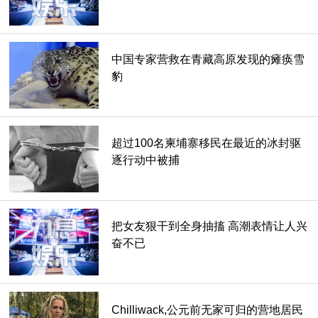
中国专家营救在青藏高原发现的瘫痪雪
豹
超过100名柬埔寨移民在最近的冰封驱
逐行动中被捕
把女友狠干到全身抽搐 高潮表情让人兴
奋不已
Chilliwack,公元前无家可归的营地居民