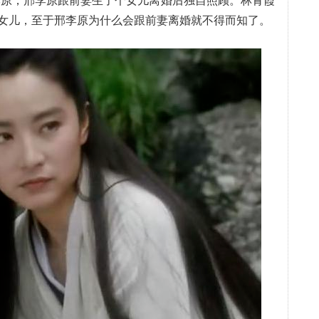
邢李原，邢李原跟前妻生了个女儿离婚后独自照顾。林青霞
女儿，至于邢李原为什么会跟前妻离婚就不得而知了。