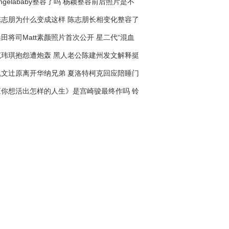
ngelababy整容了吗 杨颖整容前后照片是不
是真的
陈志朋为什么变成这样 陈志朋长相变化整容了
吗
田将司Matt素颜照片首次公开 星二代“混血
脸”话题不断
范玮琪抱怨遭炮轰 黑人老公陈建州发文解释挺
老婆
凯文辻原离开华纳兄弟 夏洛特柯克回应陪睡门
《你想活出怎样的人生》是宫崎骏最终作吗 铃
木敏夫：别再说退休了