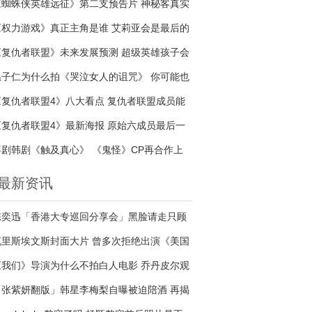
《蜘蛛侠英雄远征》第二支预告片 神秘客真实
身份是谁
《权力游戏》真正主角是谁 艾莉亚会是最后的
赢家吗
《复仇者联盟》未来发展预测 超级英雄孩子会
接续传奇吗
温子仁为什么拍《哭泣女人的诅咒》 你可能也
是哭泣的女人
《复仇者联盟4》八大看点 复仇者联盟成员能
否战胜宇宙最强反派
《复仇者联盟4》最新海报 原始六成员最后一
次合照
喜剧韩剧《触及真心》 《鬼怪》CP再合作上
演甜蜜爱情
最新资讯
陈奕迅「香港大专巡回分享会」黑脸请走只顾
玩手机的学生
克里斯埃文斯封面大片 曾多次拒绝出演《美国
队长》
《我们》导演为什么不拍白人电影 乔丹皮尔观
点获环球影业支持
「张紫妍翻版」韩星李梅梨自曝被迫陪酒 再揭
娱圈性侵真相