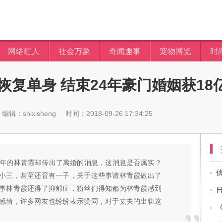
网络红人
社会万象
奇闻趣事
宠物博览
时
复单身 结束24年豪门婚姻获18
编辑：shixisheng
时间：2018-09-26 17:34:25
晚年的林青霞却传出了离婚的消息，这消息是否属实？
小三，甚至还育有一子，关于这些事请林青霞做出了
事林青霞还得了抑郁症，粉丝们得知都为林青霞感到
感情，许多网友也纷纷表示赞同，对于丈夫的出轨这