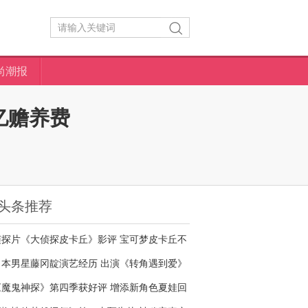
尚潮报
亿赡养费
头条推荐
侦探片《大侦探皮卡丘》影评 宝可梦皮卡丘不
够萌
日本男星藤冈靛演艺经历 出演《转角遇到爱》
名气大增
《魔鬼神探》第四季获好评 增添新角色夏娃回
归剧情核心