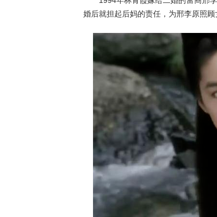
1994年林青霞嫁给二婚的富商
婚后就担起后妈的责任，为邢李原照顾