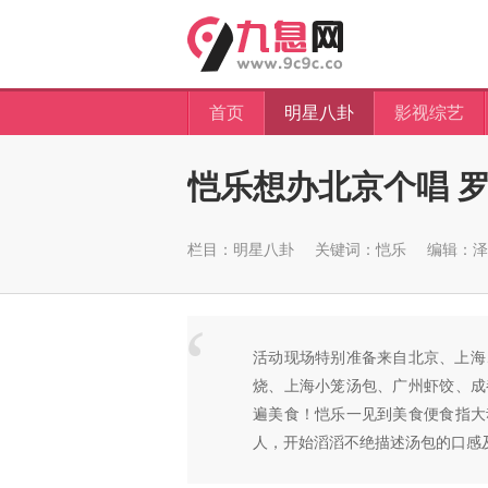
首页
明星八卦
影视综艺
恺乐想办北京个唱 
栏目：
明星八卦
关键词：
恺乐
编辑：泽
活动现场特别准备来自北京、上海
烧、上海小笼汤包、广州虾饺、成
遍美食！恺乐一见到美食便食指大
人，开始滔滔不绝描述汤包的口感