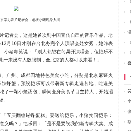
北京举办发片记者会，老板小猪现身力挺
片记者会，这是她首次到中国宣传自己的音乐作品。老
12月10日才刚在台北办完个人演唱会处女秀，她昨表
，小猪却笑说：「别人都想在鸟巢开演唱会，但恺乐不
此一来没有人数限制，全北京的人都可以来看！」
海、广州、成都四地特色美食小吃，分别是北京麻酱火
麻辣虾蟹，预祝恺乐可以带著新专辑走遍各地，吃遍美
吃了一颗小笼汤包，瞬间变身美食节目主持人，开始滔
场。
了「五层翻糖蝴蝶蛋糕」要送给恺乐，小猪笑问恺乐：
意义吗？」恺乐回：「是不是要祝我的新专辑大卖、成