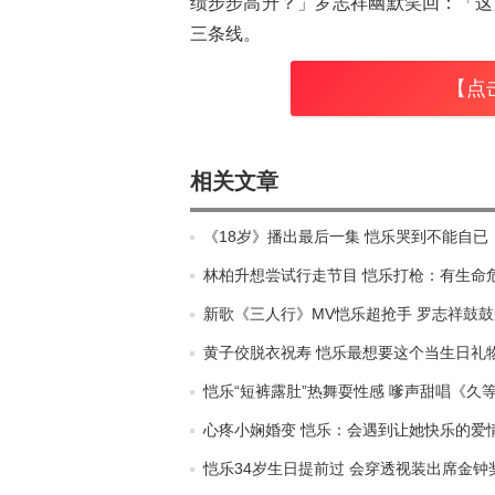
绩步步高升？」罗志祥幽默笑回：「这
三条线。
【点
相关文章
《18岁》播出最后一集 恺乐哭到不能自已
林柏升想尝试行走节目 恺乐打枪：有生命
新歌《三人行》MV恺乐超抢手 罗志祥鼓
黄子佼脱衣祝寿 恺乐最想要这个当生日礼
恺乐“短裤露肚”热舞耍性感 嗲声甜唱《久等
心疼小娴婚变 恺乐：会遇到让她快乐的爱
恺乐34岁生日提前过 会穿透视装出席金钟