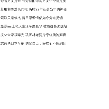
裴秀智男友是谁 裴秀智的绯闻男友个个都是英
俊阳刚
李若彤和陈浩民同框 历时22年还是当年的神仙
姐姐和段公子
杨紫取关秦俊杰 昔日恩爱情侣如今分道扬镳
陈昱霖ins上私人生活奢靡豪华 被质疑是涉嫌敲
诈分手费
巩汉林全家福曝光 巩汉林老婆身穿红旗袍雍容
华贵
曾志伟谈日本车祸 调侃自己：好友们不用到到
殡仪馆看他