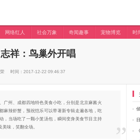
网络红人
社会万象
奇闻趣事
宠物博览
时
罗志祥：鸟巢外开唱
荣
时间：2017-12-22 09:46:37
、广州、成都四地特色美食小吃，分别是北京麻酱火
都麻辣虾蟹，预祝恺乐可以带著新专辑走遍各地，吃
动，当场吃了一颗小笼汤包，瞬间变身美食节目主持
及美味，笑翻全场。