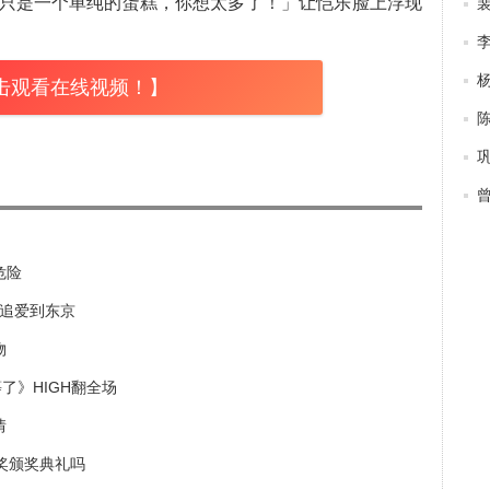
只是一个单纯的蛋糕，你想太多了！」让恺乐脸上浮现
击观看在线视频！】
危险
鼓追爱到东京
物
了》HIGH翻全场
情
奖颁奖典礼吗