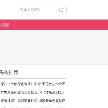
尚潮报
头条推荐
侦探片《大侦探皮卡丘》影评 宝可梦皮卡丘不
够萌
日本男星藤冈靛演艺经历 出演《转角遇到爱》
名气大增
《魔鬼神探》第四季获好评 增添新角色夏娃回
归剧情核心