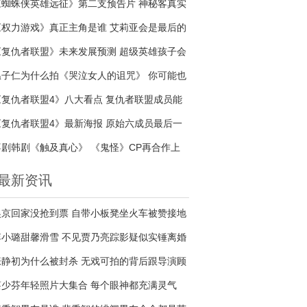
《蜘蛛侠英雄远征》第二支预告片 神秘客真实
身份是谁
《权力游戏》真正主角是谁 艾莉亚会是最后的
赢家吗
《复仇者联盟》未来发展预测 超级英雄孩子会
接续传奇吗
温子仁为什么拍《哭泣女人的诅咒》 你可能也
是哭泣的女人
《复仇者联盟4》八大看点 复仇者联盟成员能
否战胜宇宙最强反派
《复仇者联盟4》最新海报 原始六成员最后一
次合照
喜剧韩剧《触及真心》 《鬼怪》CP再合作上
演甜蜜爱情
最新资讯
吴京回家没抢到票 自带小板凳坐火车被赞接地
气
李小璐甜馨滑雪 不见贾乃亮踪影疑似实锤离婚
风波
张静初为什么被封杀 无戏可拍的背后跟导演顾
长卫有关系吗
蔡少芬年轻照片大集合 每个眼神都充满灵气