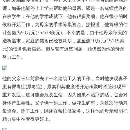
功能衰竭而慢慢死亡后，谷开来上个月早些时候写信给他的老
师，如果他能停止上学去帮助他的母亲。顾是一名成绩优秀的
在校学生，在他的学术成就下，他有很多奖项。他在很小的时
候就开始工作，为母亲的手术筹集资金。据报道，他筹得的估
计金额为50万元(75,578美元)。不幸的是，由于他母亲每天的
透析需求，家庭的储蓄已经被耗尽，甚至连10万元(15115美
元)的债务也要偿还。但尽管有这些问题，顾仍然为他的母亲
努力工作。
他的父亲三年前辞去了一名建筑工人的工作，当时他发现妻子
患有尿毒症(尿毒症)，尿素和其他废物开始积聚时肾脏出现严
重并发症，这可能会危及生命，因为如果不治疗的话，它会对
身体产生毒性。父子俩一起工作，做花生矿车，为这次行动筹
集资金。除了工作，顾还在帮忙做家务，这样他的母亲就能把
精力集中在变得更好上。