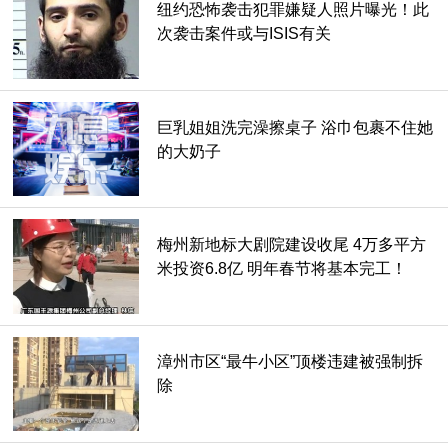
纽约恐怖袭击犯罪嫌疑人照片曝光！此
次袭击案件或与ISIS有关
巨乳姐姐洗完澡擦桌子 浴巾包裹不住她
的大奶子
梅州新地标大剧院建设收尾 4万多平方
米投资6.8亿 明年春节将基本完工！
漳州市区“最牛小区”顶楼违建被强制拆
除