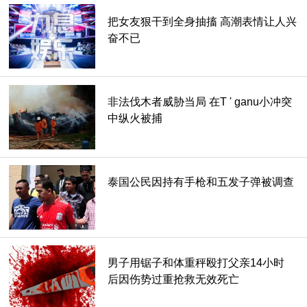
把女友狠干到全身抽搐 高潮表情让人兴
奋不已
非法伐木者威胁当局 在T ' ganu小冲突
中纵火被捕
泰国公民因持有手枪和五发子弹被调查
男子用锯子和体重秤殴打父亲14小时
后因伤势过重抢救无效死亡