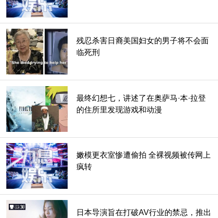
残忍杀害日裔美国妇女的男子将不会面
临死刑
最终幻想七，讲述了在奥萨马·本·拉登
的住所里发现游戏和动漫
嫩模更衣室惨遭偷拍 全裸视频被传网上
疯转
日本导演旨在打破AV行业的禁忌，推出