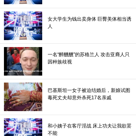
女大学生为钱出卖身体 巨臀美体相当诱
人
一名“醉醺醺”的苏格兰人 攻击亚裔人只
因种族歧视
巴基斯坦一女子被迫结婚后，新娘试图
毒死丈夫却意外杀死17名亲戚
和小姨子在客厅淫战 床上功夫让我欲罢
不能