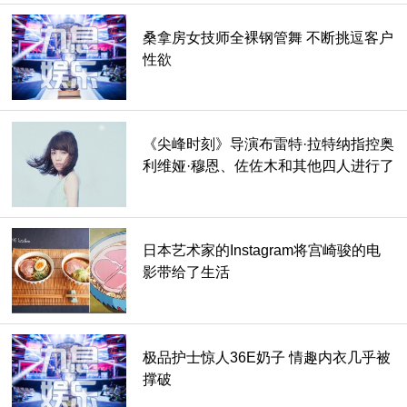
桑拿房女技师全裸钢管舞 不断挑逗客户
性欲
《尖峰时刻》导演布雷特·拉特纳指控奥
利维娅·穆恩、佐佐木和其他四人进行了
性侵犯
日本艺术家的Instagram将宫崎骏的电
影带给了生活
极品护士惊人36E奶子 情趣内衣几乎被
撑破