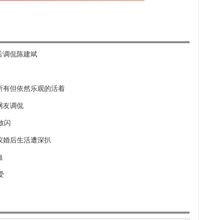
舌调侃陈建斌
所有但依然乐观的活着
网友调侃
放闪
仪婚后生活遭深扒
蛊
爱