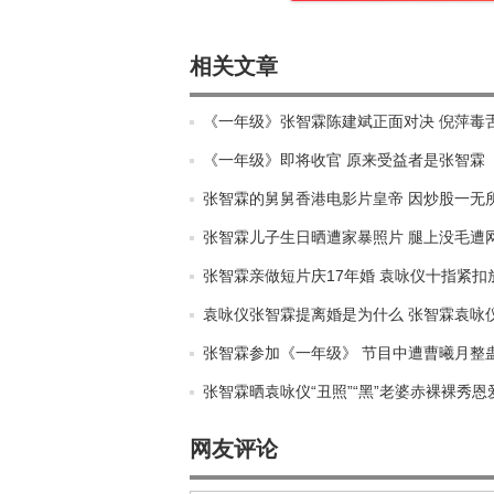
相关文章
《一年级》张智霖陈建斌正面对决 倪萍毒
《一年级》即将收官 原来受益者是张智霖
张智霖的舅舅香港电影片皇帝 因炒股一无
张智霖儿子生日晒遭家暴照片 腿上没毛遭
张智霖亲做短片庆17年婚 袁咏仪十指紧扣
袁咏仪张智霖提离婚是为什么 张智霖袁咏
张智霖参加《一年级》 节目中遭曹曦月整
张智霖晒袁咏仪“丑照”“黑”老婆赤裸裸秀恩
网友评论