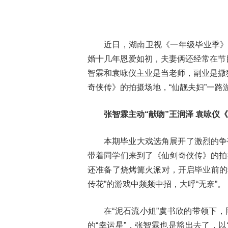
近日，湖南卫视《一年级毕业季》
婚十几年恩爱如初，夫妻俩还经常在节
智霖和袁咏仪主业是当老师，副业是撒
奇侠传》的拍摄场地，“仙靓夫妇”一路
张智霖主动“献吻”王润泽 袁咏仪
本期毕业大戏选角展开了激烈的争
带着同学们来到了《仙剑奇侠传》的拍
还准备了烧烤篝火派对，开启毕业前的
传花”的游戏中频频中招，大呼“无奈”。
在“泥石流小姐”虞书欣的带领下
的“幸运星”，张智霖也是豁出去了，以