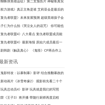
《蜘蛛侠英雄远征》第二支预告片 神秘客真实
身份是谁
《权力游戏》真正主角是谁 艾莉亚会是最后的
赢家吗
《复仇者联盟》未来发展预测 超级英雄孩子会
接续传奇吗
温子仁为什么拍《哭泣女人的诅咒》 你可能也
是哭泣的女人
《复仇者联盟4》八大看点 复仇者联盟成员能
否战胜宇宙最强反派
《复仇者联盟4》最新海报 原始六成员最后一
次合照
喜剧韩剧《触及真心》 《鬼怪》CP再合作上
演甜蜜爱情
最新资讯
《鬼影特攻：以暴制暴》影评 结合推翻暴政的
热血动作片
最新动画片《冰雪奇缘2》 观影前先看二十个
幕后花絮
《玩具总动员4》影评 玩具就是我们的写照
锦荣《王子3》将开播 带随行厨师再度启程