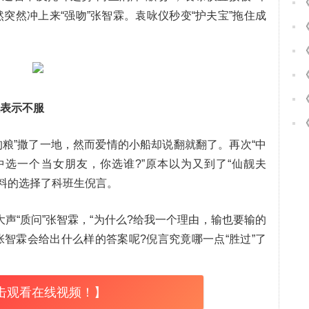
突然冲上来“强吻”张智霖。袁咏仪秒变“护夫宝”拖住成
仪表示不服
狗粮”撒了一地，然而爱情的小船却说翻就翻了。再次“中
中选一个当女朋友，你选谁?”原本以为又到了“仙靓夫
意料的选择了科班生倪言。
大声“质问”张智霖，“为什么?给我一个理由，输也要输的
张智霖会给出什么样的答案呢?倪言究竟哪一点“胜过”了
击观看在线视频！】