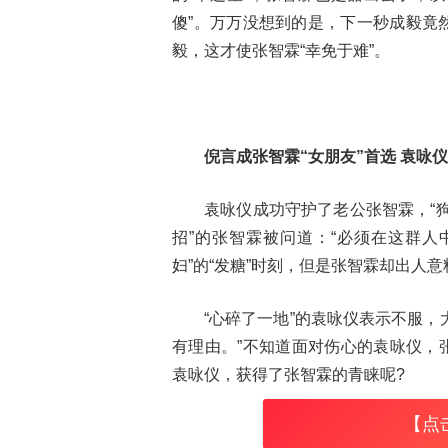
傻”。万万没想到的是，下一秒成毅竟然
毅，这才使张智霖“幸免于难”。
倪言成张智霖“女朋友”首选 袁咏
袁咏仪成功守护了老公张智霖，“
招”的张智霖被问道：“必须在这群人
妇”的“发糖”时刻，但是张智霖却出人
“心碎了一地”的袁咏仪表示不服，
有理由。”不知道面对伤心的袁咏仪，
袁咏仪，获得了张智霖的青睐呢?
【点