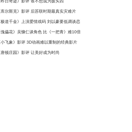
《昨日奇迹》影评 谁不想成为披头四
《库尔斯克》影评 后苏联时期最真实灾难片
《极道千金》上演爱情戏码 刘以豪要低调谈恋
爱
《傀儡花》吴慷仁谈角色 比《一把青》难10倍
《小飞象》影评 3D动画难以重制的经典影片
《唐顿庄园》影评 让美好成为时尚