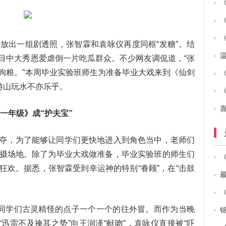
放出一组剧透照，张智霖和袁咏仪再度同框“发糖”。结
目中大秀恩爱虐倒一片吃瓜群众。不少网友调侃道，“张
狗粮。”本周毕业实验班师生为准备毕业大戏来到《仙剑
游山玩水不亦乐乎。
《一年级》成“护夫宝”
夺，为了能够让同学们更快地进入到角色当中，老师们
摄场地。除了为毕业大戏做准备，毕业实验班的师生们
狂欢。据悉，张智霖受到幸运神的特别“眷顾”，在“击鼓
，同学们古灵精怪的点子一个一个的往外冒。而作为当晚
“迅雷不及掩耳之势”向王润泽“献吻”，袁咏仪直接被“吓