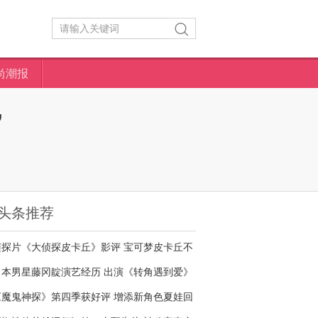
尚潮报
”
头条推荐
侦探片《大侦探皮卡丘》影评 宝可梦皮卡丘不
够萌
日本男星藤冈靛演艺经历 出演《转角遇到爱》
名气大增
《魔鬼神探》第四季获好评 增添新角色夏娃回
归剧情核心