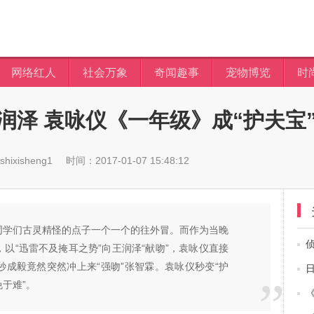
网络红人
社会万象
奇闻趣事
宠物博览
时
润泽 袁咏仪《一年级》成“护夫宝
ixisheng1
时间：2017-01-07 15:48:12
，同学们古灵精怪的点子一个一个的往外冒。而作为当晚
，以“迅雷不及掩耳之势”向王润泽“献吻”，袁咏仪直接
秒成毅竟然突然冲上来“强吻”张智霖。袁咏仪秒变“护
免于难”。