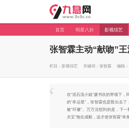
首页
明星八卦
影视综艺
张智霖主动“献吻”王
栏目：
影视综艺
关键词：
张智霖
编辑：sh
在“泥石流小姐”虞书欣的带领下
的“幸运星”，张智霖也是豁出去了
被“吓傻”。万万没想到的是，下一
夫宝”拖住成毅，这才使张智霖“幸